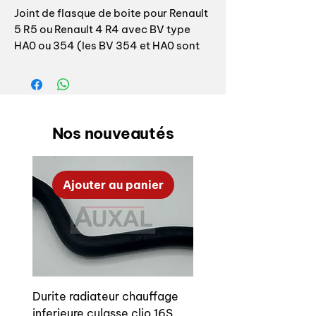
Joint de flasque de boite pour Renault
5 R5 ou Renault 4 R4 avec BV type
HA0 ou 354 (les BV 354 et HA0 sont
identiques / elles portent 2
désignations!) ou HA1 tout modèle
indice 354-01 à 354-150 ou HA1
indice 00 / 01 / 03 / 04 / D / G
Nos nouveautés
Référence origine: 7700532957
Assure l’étanchéité des écrous de
Ajouter au panier
précharge de roulement de différentiel
!
Qte: 2 par voiture
Durite radiateur chauffage
inferieure culasse clio 16S