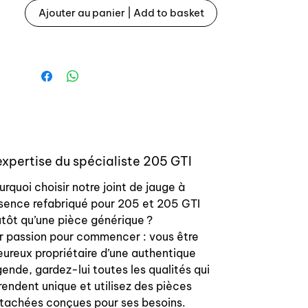
Ajouter au panier | Add to basket
Référence origine : 152819 1528.19
Ce joint est très souvent détérioré ce
qui induit une odeur récurrente
d’essence dans l’habitacle.
expertise du spécialiste 205 GTI
urquoi choisir notre joint de jauge à
sence refabriqué pour 205 et 205 GTI
utôt qu’une pièce générique ?
r passion pour commencer : vous être
heureux propriétaire d’une authentique
gende, gardez-lui toutes les qualités qui
 rendent unique et utilisez des pièces
tachées conçues pour ses besoins.