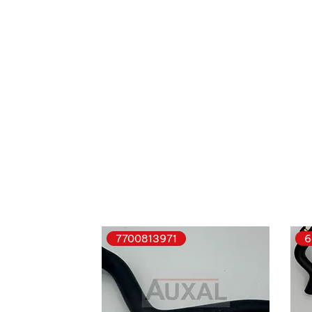
7700813971
6