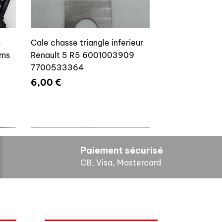
o
Cale chasse triangle inferieur
ams
Renault 5 R5 6001003909
7700533364
Prix
6,00 €
Paiement sécurisé
CB, Visa, Mastercard
HORAIRES D'OUVERTURE