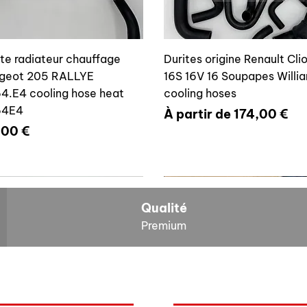
ite radiateur chauffage
Durites origine Renault Cli
geot 205 RALLYE
16S 16V 16 Soupapes Willi
4.E4 cooling hose heat
cooling hoses
64E4
Prix promotionnel
À partir de
174,00 €
x
,00 €
700804636
6464E4
Qualité
Premium
O
NOS BOLIDES