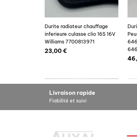
Durite radiateur chauffage
Dur
inferieure culasse clio 16S 16V
Peu
Williams 7700813971
646
64
Prix
23,00 €
Pri
46
7700804635
7
Livraison rapide
Fiabilité et suivi
INF