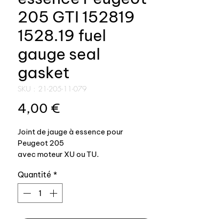
205 GTI 152819
1528.19 fuel
gauge seal
gasket
SKU : 21-205-11-079
Prix
4,00 €
Joint de jauge à essence pour
Peugeot 205
avec moteur XU ou TU.
Quantité
*
Montage également sur 205 GTI
toutes versions.
Fabrication AUXAL.