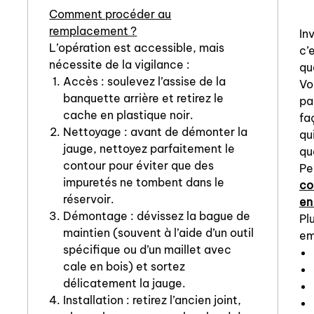
Comment procéder au
remplacement ?
In
L’opération est accessible, mais
c’
nécessite de la vigilance :
qu
Accès : soulevez l’assise de la
Vo
banquette arrière et retirez le
pa
cache en plastique noir.
fa
Nettoyage : avant de démonter la
qu
jauge, nettoyez parfaitement le
qu
contour pour éviter que des
Pe
impuretés ne tombent dans le
co
réservoir.
en
Démontage : dévissez la bague de
Pl
maintien (souvent à l’aide d’un outil
em
spécifique ou d’un maillet avec
cale en bois) et sortez
délicatement la jauge.
Installation : retirez l’ancien joint,