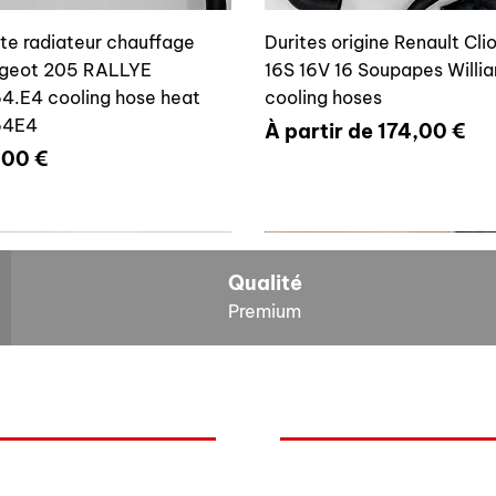
ite radiateur chauffage
Durites origine Renault Cli
geot 205 RALLYE
16S 16V 16 Soupapes Willi
4.E4 cooling hose heat
cooling hoses
64E4
Prix promotionnel
À partir de
174,00 €
x
,00 €
700804636
6464E4
Qualité
Premium
O
NOS BOLIDES
ite vase expansion culasse
Durite radiateur chauffage
quoi Auxal ?
Peugeot
 16S 16V Williams
Peugeot 205 RALLYE 646