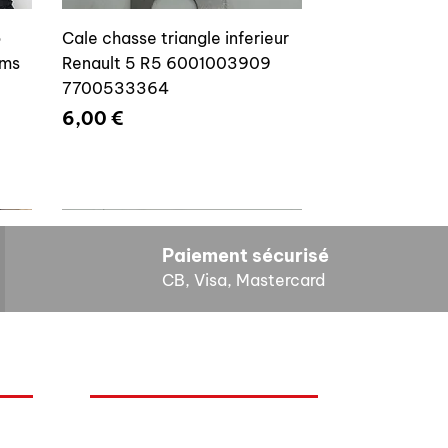
o
Cale chasse triangle inferieur
ams
Renault 5 R5 6001003909
7700533364
Prix
6,00 €
Paiement sécurisé
CB, Visa, Mastercard
HORAIRES D'OUVERTURE
Cales reglage gache coffre R5
Lundi : 14h - 17h
4E4
7700533145
Mardi : 9h - 12h 14h - 17h