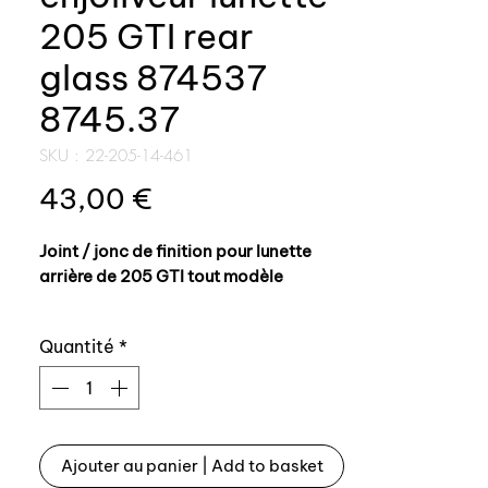
205 GTI rear
glass 874537
8745.37
SKU : 22-205-14-461
Prix
43,00 €
Joint / jonc de finition pour lunette
arrière de 205 GTI tout modèle
Référence origine: 874537 - 8745.37
Quantité
*
A poser lors du collage de la lunette
arrière.
Ajouter au panier | Add to basket