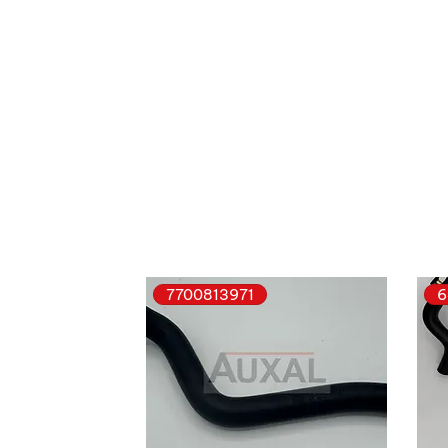
7700813971
6