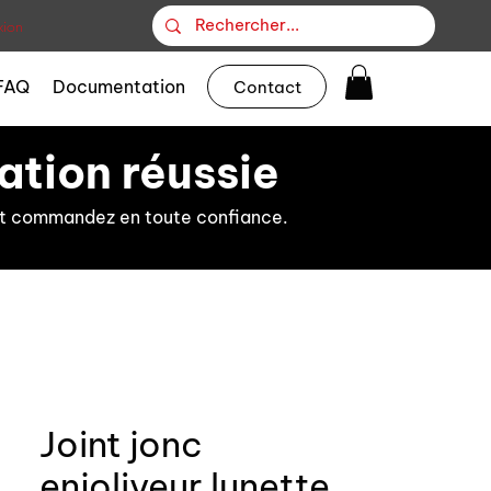
ion
FAQ
Documentation
Contact
ation réussie
s et commandez en toute confiance.
Joint jonc
enjoliveur lunette