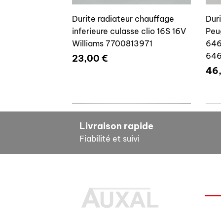
Durite radiateur chauffage
Dur
inferieure culasse clio 16S 16V
Peu
Williams 7700813971
646
64
Prix
23,00 €
Pri
46
7700804635
7
Livraison rapide
Fiabilité et suivi
INF
Durite radiateur chauffage
Cale reglage gache coffre R5
Dur
Pour
inferieure culasse clio 16S 16V
7700533145
clio