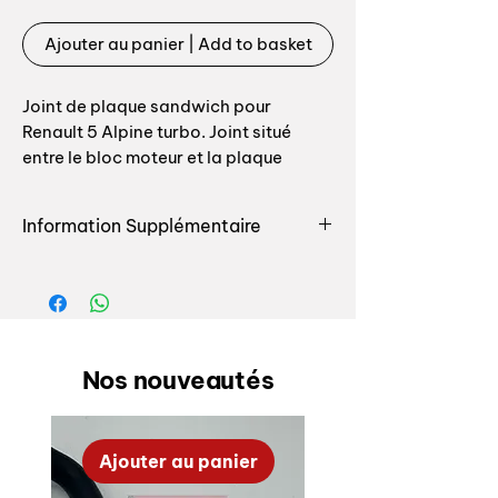
Ajouter au panier | Add to basket
Joint de plaque sandwich pour
Renault 5 Alpine turbo. Joint situé
entre le bloc moteur et la plaque
sandwich
Information Supplémentaire
Engine oil cooler plate seal for
Renault 5 Alpine - Gordini turbo
Retrouvez toutes les pièces
destinées à l'entretien ou la
renovation du moteur pour votre
auto chez Auxal, nous seulement
nous vous proposons le plus grand
Nos nouveautés
choix de pièces exclusives de notre
fabrication mais de plus nous
sommes la pour vous conseiller.
Ajouter au panier
Nous vous proposons tout le