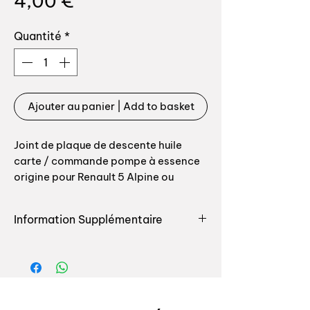
Prix
4,00 €
Quantité
*
Ajouter au panier | Add to basket
Joint de plaque de descente huile
carte / commande pompe à essence
origine pour Renault 5 Alpine ou
Alpine Turbo Type moteur: 840-25 ou
840-26 / C6J
Information Supplémentaire
Référence origine: 7701348905
Retrouvez toutes les pièces
destinées à l'entretien ou la
Top qualité, fabrication spéciale pour
renovation du moteur pour votre
Auxal
auto chez Auxal, nous seulement