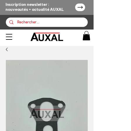
Inscription newsletter :
nouveautés + actualité AUXAL