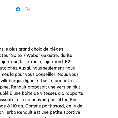
- 1 turbo side
- 1 part link side
100% OEM conformity, fuel and
temperature high resistance material.
s le plus grand choix de pièces
ateur Solex / Weber ou autre, durite
njecteur, K-jetronic, injection LE2-
 auto chez Auxal, nous seulement nous
mmes la pour vous conseiller. Nous vous
villebrequin ligne et bielle, pochette
ine, Renault proposait une version plus
plé à une boîte de vitesses à 5 rapports
ssante, elle ne pouvait pas lutter. Fin
nce à 110 ch. Comme par hasard, celle de
on Turbo Renault est une petite sportive