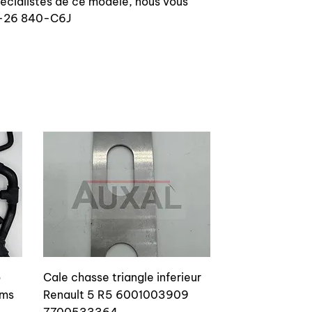
pécialistes de ce modèle, nous vous
40-26 840-C6J
o
Cale chasse triangle inferieur
ams
Renault 5 R5 6001003909
7700533364