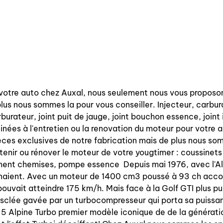
 votre auto chez Auxal, nous seulement nous vous proposon
lus nous sommes la pour vous conseiller. Injecteur, carbur
teur, joint puit de jauge, joint bouchon essence, joint i
tinées à l'entretien ou la renovation du moteur pour votre
èces exclusives de notre fabrication mais de plus nous so
tenir ou rénover le moteur de votre yougtimer : coussinets 
gment chemises, pompe essence Depuis mai 1976, avec l'Alp
naient. Avec un moteur de 1400 cm3 poussé à 93 ch accou
pouvait atteindre 175 km/h. Mais face à la Golf GTI plus pui
musclée gavée par un turbocompresseur qui porta sa puissa
 5 Alpine Turbo premier modèle iconique de de la générati