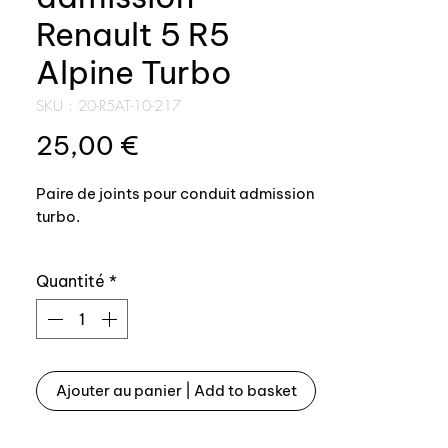
Renault 5 R5
Alpine Turbo
SKU : 20-R5AT-10-217
Prix
25,00 €
Paire de joints pour conduit admission
turbo.
- 1 joint côté turbo
Quantité
*
- 1 joint côté liaison centrale
Joint 100% conforme origine, matière
résistante aux hydrocarbures et à la
température.
Ajouter au panier | Add to basket
————————————
Admission pipe seals.