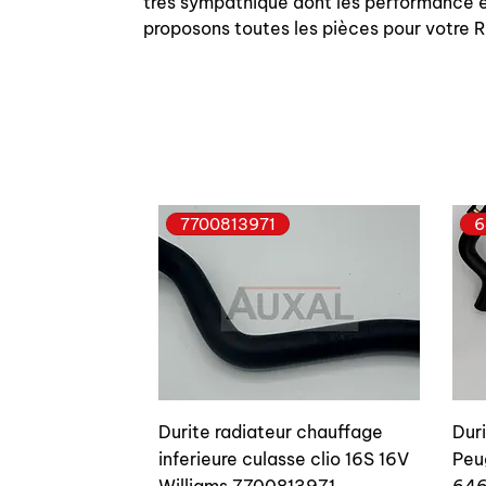
très sympathique dont les performance et
proposons toutes les pièces pour votre
7700813971
6
Durite radiateur chauffage
Dur
inferieure culasse clio 16S 16V
Peu
Williams 7700813971
646