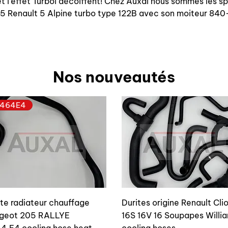
 l'effet Turboi décoiffent! Chez Auxal nous sommes les s
 R5 Renault 5 Alpine turbo type 122B avec son moiteur 8
Nos nouveautés
464E4
ite radiateur chauffage
Durites origine Renault Cli
geot 205 RALLYE
16S 16V 16 Soupapes Willi
4.E4 cooling hose heat
cooling hoses