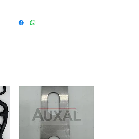
Coté droit
:
https://www.auxal.fr/page-d-
articles/joint-coulisse-vitre-205-
cti-ct-cj-rolland-garros-930334-
9303-34-door-seal
Coté gauche
:
https://www.auxal.fr/page-d-
articles/joint-coulisse-vitre-205-
cti-ct-cj-rolland-garros-930338-
9303-38-door-glass-seal
Door OEM seal sliding seal for 205 CTI
CT CJ ROLAND GARROS right side
OEM reference: 9304 34 930434
9304.34 + 9304 38 930438 9304.38
We also offer each side separatly :