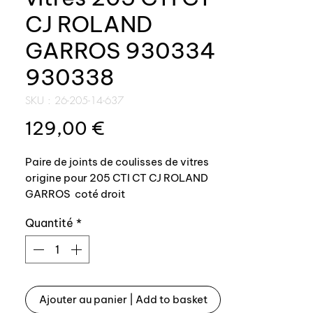
CJ ROLAND
GARROS 930334
930338
SKU : 26-205-14-637
Prix
129,00 €
Paire de joints de coulisses de vitres
origine pour 205 CTI CT CJ ROLAND
GARROS coté droit
Quantité
*
Référence origine:
9304 34 930434 9304.34 + 9304 38
930438 9304.38
Nous avons les 2 cotés de disponibles
Ajouter au panier | Add to basket
séparément également :