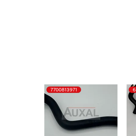
7700813971
6