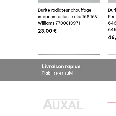
Durite radiateur chauffage
Dur
inferieure culasse clio 16S 16V
Peu
Williams 7700813971
646
64
Prix
23,00 €
Pri
46
7700804635
7
Livraison rapide
Fiabilité et suivi
INF
Durite radiateur chauffage
Cale reglage gache coffre R5
Dur
Pour
inferieure culasse clio 16S 16V
7700533145
clio