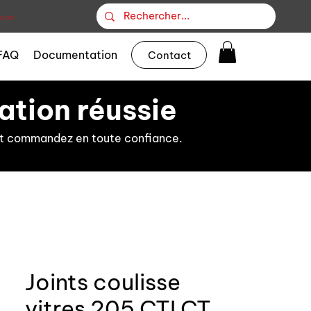
ion
FAQ
Documentation
Contact
ation réussie
s et commandez en toute confiance.
Joints coulisse
vitres 205 CTI CT