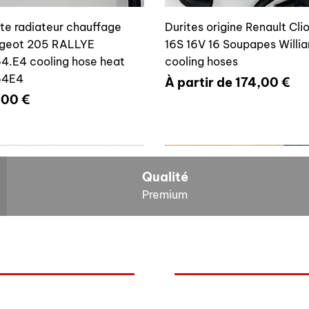
ite radiateur chauffage
Durites origine Renault Cli
geot 205 RALLYE
16S 16V 16 Soupapes Willi
4.E4 cooling hose heat
cooling hoses
64E4
Prix promotionnel
À partir de
174,00 €
x
,00 €
700804636
6464E4
Qualité
Premium
O
NOS BOLIDES
ite vase expansion culasse
Durite radiateur chauffage
quoi Auxal ?
Peugeot
 16S 16V Williams
Peugeot 205 RALLYE 646