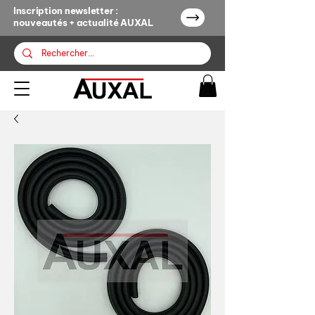
Inscription newsletter :
nouveautés + actualité AUXAL