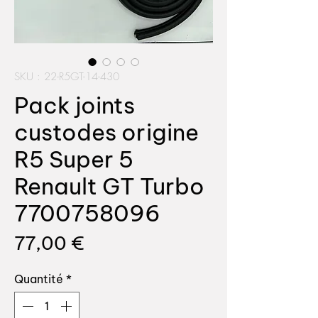
SKU : 22-R5GT-14-430
Pack joints
custodes origine
R5 Super 5
Renault GT Turbo
7700758096
Prix
77,00 €
Quantité
*