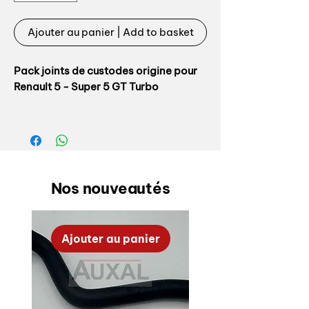
Ajouter au panier | Add to basket
Pack joints de custodes origine pour
Renault 5 - Super 5 GT Turbo
Fabrication Auxal, profil 100%
conforme origine
Référence origine: 7700758096
Nos nouveautés
Pack de 2 joints pour une auto
complète.
Ajouter au panier
Nous vendons également un pack
complet de joints portes / coffre /
custodes / compartiement moteur.
Rear quarter windows seals set for