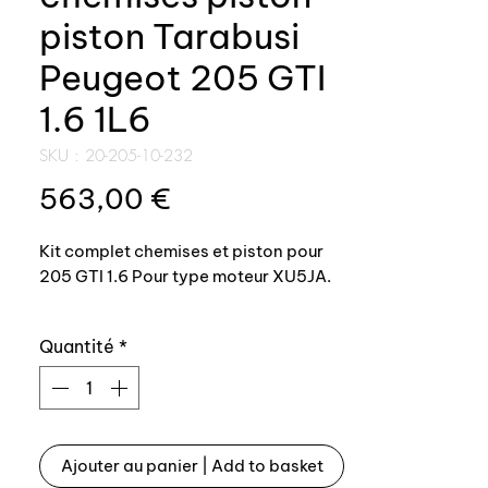
piston Tarabusi
Peugeot 205 GTI
1.6 1L6
SKU : 20-205-10-232
Prix
563,00 €
Kit complet chemises et piston pour
205 GTI 1.6 Pour type moteur XU5JA.
Diamètre alésage 83 mm.
Quantité
*
Le kit comprend :
4 chemises avec renfort de jupe
4 piston avec jupe traitées
Ajouter au panier | Add to basket
antifriction