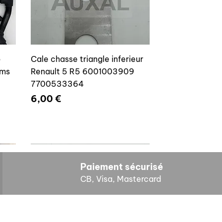
o
Cale chasse triangle inferieur
ams
Renault 5 R5 6001003909
7700533364
Prix
6,00 €
Paiement sécurisé
CB, Visa, Mastercard