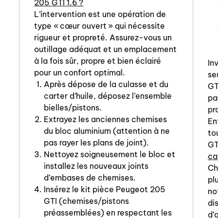
205 GTI 1.6 ?
L’intervention est une opération de
type « cœur ouvert » qui nécessite
rigueur et propreté. Assurez-vous un
outillage adéquat et un emplacement
à la fois sûr, propre et bien éclairé
In
pour un confort optimal.
se
Après dépose de la culasse et du
GT
carter d’huile, déposez l’ensemble
pa
bielles/pistons.
pr
Extrayez les anciennes chemises
En
du bloc aluminium (attention à ne
to
pas rayer les plans de joint).
GT
Nettoyez soigneusement le bloc et
ca
installez les nouveaux joints
Ch
d’embases de chemises.
pl
Insérez le kit pièce Peugeot 205
no
GTI (chemises/pistons
di
préassemblées) en respectant les
d’