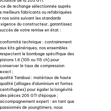
écialiste de la 205 GTI.
4 liners with lower skin
èce de rechange sélectionnée auprès
renforcement
4 pistons + pin and lower area low
s meilleurs fabricants ou refabriquées
friction treatment
r nos soins suivant les standards
4 rings set with 4 fire ring, seal ring
exigence du constructeur, garantissez
and scraper ring
 succès de votre remise en état :
conformité technique : contrairement
aux kits génériques, nos ensembles
respectent le bombage spécifique des
pistons 1.6 (105 ou 115 ch) pour
conserver le taux de compression
exact ;
qualité Tarabusi : matériaux de haute
qualité (alliages d’aluminium et fontes
centrifugées) pour égaler la longévité
des pièces 205 GTI d’époque ;
accompagnement expert : en tant que
passionnés de youngtimers, nous