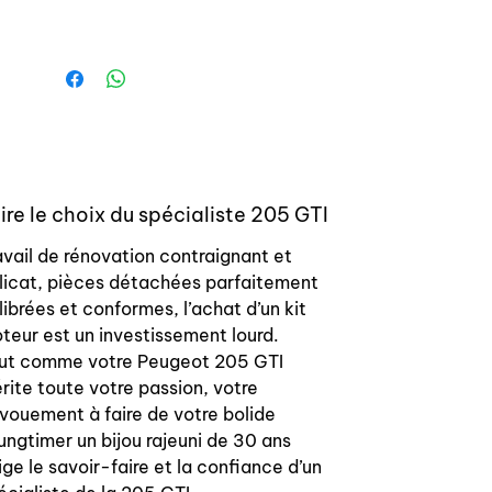
4 axes - 4 jeux de segments: 4
racleur/ 4 coupe-feu / 4
étanchéité
Produit top qualité, 100% conforme
origine.
Livraison dans emballage individuel,
ire le choix du spécialiste 205 GTI
chemise emballée dans papier
anticorrosion.
avail de rénovation contraignant et
licat, pièces détachées parfaitement
—————————————————
librées et conformes, l’achat d’un kit
teur est un investissement lourd.
Pistons and liners set for Peugeot 205
ut comme votre Peugeot 205 GTI
GTI 1.6 For engine type XU5JA Bore
rite toute votre passion, votre
diameter: 83mm
vouement à faire de votre bolide
ungtimer un bijou rajeuni de 30 ans
Kit includes:
ige le savoir-faire et la confiance d’un