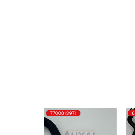
7700813971
6