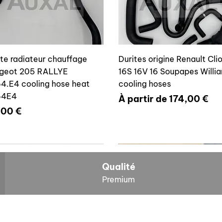
ite radiateur chauffage
Durites origine Renault Cli
geot 205 RALLYE
16S 16V 16 Soupapes Willi
4.E4 cooling hose heat
cooling hoses
64E4
Prix promotionnel
À partir de
174,00 €
x
,00 €
700804636
6464E4
Qualité
Premium