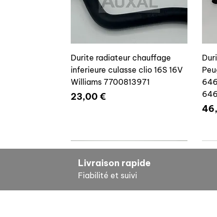
Durite radiateur chauffage
Dur
inferieure culasse clio 16S 16V
Peu
Williams 7700813971
646
64
Prix
23,00 €
Pri
46
7700804635
7
Livraison rapide
Fiabilité et suivi