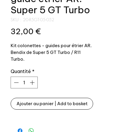
Super 5 GT Turbo
SKU : 20-R5GT-05-052
Prix
32,00 €
Kit colonettes - guides pour étrier AR.
Bendix de Super 5 GT Turbo / R11
Turbo.
Quantité
*
Produit top qualité, comprenant:
- guide étrier en acier traité +
revêtement chrome
- soufflets colonettes
Ajouter au panier | Add to basket
- berlingo de graisse
- joint torique de maintien colonettes
/ guides
- 1 cache vise de purge