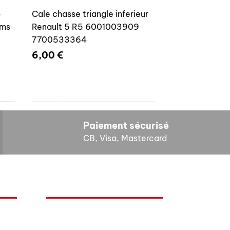
o
Cale chasse triangle inferieur
ams
Renault 5 R5 6001003909
7700533364
Prix
6,00 €
Paiement sécurisé
CB, Visa, Mastercard
HORAIRES D'OUVERTURE
Cales reglage gache coffre R5
Lundi : 14h - 17h
4E4
7700533145
Mardi : 9h - 12h 14h - 17h