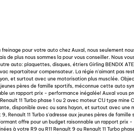
 freinage pour votre auto chez Auxal, nous seulement nou
ais de plus nous sommes la pour vous conseiller. Nous vous
tre auto: plaquettes, disques, étriers Girling BENDIX ATE, k
ervac repartaiteur compensateur. La régie n'aimant pas rest
n, et surtout avec une motorisation plus musclée. Objectif
x jeunes pères de famille sportifs, méconnue cette auto sy
able un rapport prix - performance inégalée! Auxal vous 
 Renault 11 Turbo phase 1 ou 2 avec moteur C1J type mine 
nte, disponible avec ou sans hayon, et surtout avec une mo
t 9, Renault 11 Turbo s'adresse aux jeunes pères de famill
ormant offre pour un budget raisonnable un rapport prix 
nées à votre R9 ou R11 Renault 9 ou Renault 11 Turbo phas