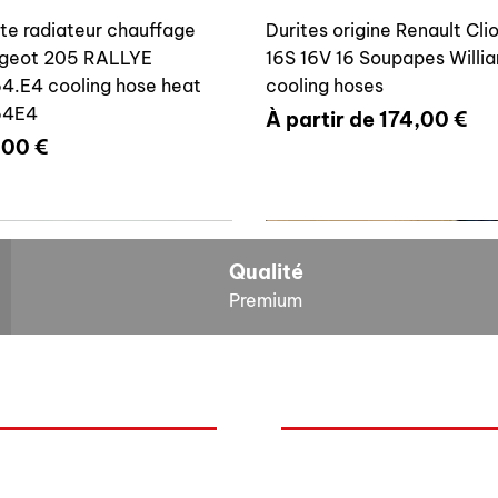
ite radiateur chauffage
Durites origine Renault Cli
geot 205 RALLYE
16S 16V 16 Soupapes Willi
4.E4 cooling hose heat
cooling hoses
64E4
Prix promotionnel
À partir de
174,00 €
x
,00 €
700804636
6464E4
Qualité
Premium
O
NOS BOLIDES
ite vase expansion culasse
Durite radiateur chauffage
quoi Auxal ?
Peugeot
 16S 16V Williams
Peugeot 205 RALLYE 646
Renault