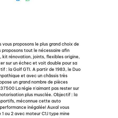
-----------------------------
Rear Bendix caliper sliders pins kit for
renault Super 5 GT Turbo / R11 Turbo
all versions.
High quality, kit include:
s vous proposons le plus grand choix de
- 2 pins in steel chrome platted
 proposons tout le nécessaire afin
- 2 O-ring for pins
it rénovation, joints, flexibles origine,
- 4 gaiters for pins dust protection
er sur un échec et voit double pour sa
- 1 grease bag
 : la Golf GTI. A partir de 1983, le Duo
- 1 bleed screw cap
mpathique et avec un châssis très
propose un grand nombre de pièces
C37500 La régie n'aimant pas rester sur
torisation plus musclée. Objectif : la
e sportifs, méconnue cette auto
- performance inégalée! Auxal vous
e 1 ou 2 avec moteur C1J type mine