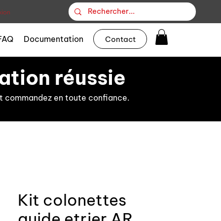
ion
FAQ
Documentation
Contact
ation réussie
s et commandez en toute confiance.
Kit colonettes
guide etrier AR.