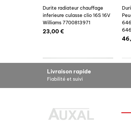
Durite radiateur chauffage
Dur
inferieure culasse clio 16S 16V
Peu
Williams 7700813971
646
64
Prix
23,00 €
Pri
46
7700804635
7
Livraison rapide
Fiabilité et suivi
INF
Durite radiateur chauffage
Cale reglage gache coffre R5
Dur
Pour
inferieure culasse clio 16S 16V
7700533145
clio
Des pièces 100% conformes à
FAQ