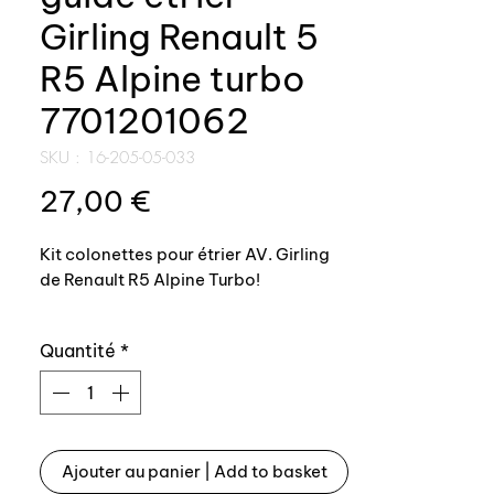
Girling Renault 5
R5 Alpine turbo
7701201062
SKU : 16-205-05-033
Prix
27,00 €
Kit colonettes pour étrier AV. Girling
de Renault R5 Alpine Turbo!
Produit top qualité, comprenant:
Quantité
*
- guide étrier en acier traité +
revêtement chrome
- 2 soufflets colonettes
- berlingo de graisse
Ajouter au panier | Add to basket
- 2 vis de maintien avec frein filet