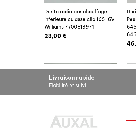
Durite radiateur chauffage
Dur
inferieure culasse clio 16S 16V
Peu
Williams 7700813971
646
64
Prix
23,00 €
Pri
46
7700804635
7
Livraison rapide
Fiabilité et suivi
INF
Durite radiateur chauffage
Cale reglage gache coffre R5
Dur
Pour
inferieure culasse clio 16S 16V
7700533145
clio