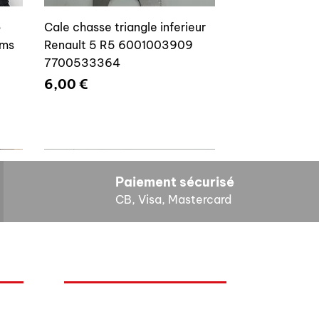
caliper slider system!
o
Cale chasse triangle inferieur
ams
Renault 5 R5 6001003909
7700533364
Prix
6,00 €
Paiement sécurisé
CB, Visa, Mastercard
HORAIRES D'OUVERTURE
Cales reglage gache coffre R5
Lundi : 14h - 17h
4E4
7700533145
Mardi : 9h - 12h 14h - 17h