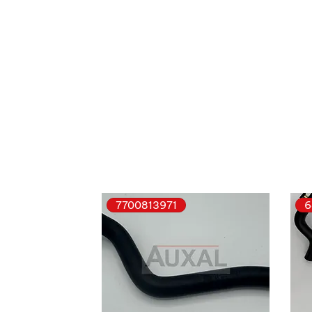
7700813971
6