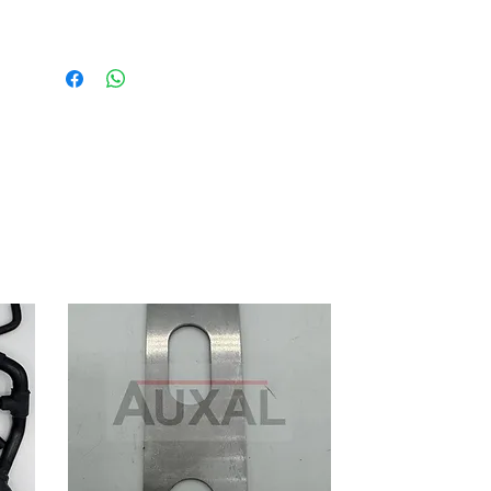
déposé en pré-enduction
- 1 cache vise de purge
Cela vous permet de supprimer le jeu
sur vos chapes, pièces souvent
marqués et abimés!
-----------------------------
Front Girling caliper slider pins for
Renault 5 Alpine / Gordini turbo!
High quality, kit include:
- 2 pins in steel chrome platted
- 2 bolts with thread lock on
- 2 gaiters for pins dust protection
- 1 grease bag
- 1 bleed screw cap
That kit offer a frzsh condition to your