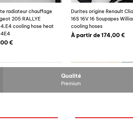
ite radiateur chauffage
Durites origine Renault Cli
geot 205 RALLYE
16S 16V 16 Soupapes Willi
4.E4 cooling hose heat
cooling hoses
64E4
Prix promotionnel
À partir de
174,00 €
x
,00 €
700804636
6464E4
Qualité
Premium
O
NOS BOLIDES
ite vase expansion culasse
Durite radiateur chauffage
quoi Auxal ?
Peugeot
 16S 16V Williams
Peugeot 205 RALLYE 646