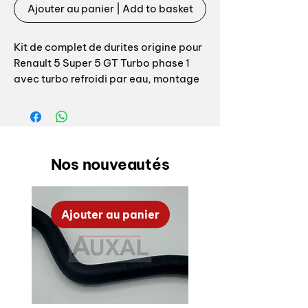
Ajouter au panier | Add to basket
Kit de complet de durites origine pour
Renault 5 Super 5 GT Turbo phase 1
avec turbo refroidi par eau, montage
type 1 sans retour de vase en bas du
radiateur d'eau, montage le plus
courant pour un GT phase 1 avec turbo
refroidi par eau.
Nos nouveautés
Si comme nous vous en avez marre de
ne trouver que des durites en silicone
tuning fabriquées en chine et ne
Ajouter au panier
ressemblant en rien à la durite origine
vous êtes au bon endroit!
Fabrication Auxal, par fabriquant
origine Renault en EPDM renforcé 2
plis fibre de verre comme durite