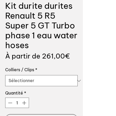
Kit durite durites
Renault 5 R5
Super 5 GT Turbo
phase 1 eau water
hoses
Prix
À partir de
261,00€
promotionnel
Colliers / Clips
*
Quantité
*