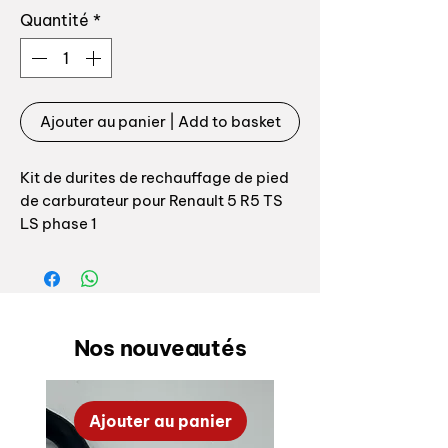
Quantité
*
Ajouter au panier | Add to basket
Kit de durites de rechauffage de pied
de carburateur pour Renault 5 R5 TS
LS phase 1
Attention il existe une subtilité au
niveau des durites de réchauffage de
pied de carburateur sur les entre
phase 1 et phase 2, nous disposons
Nos nouveautés
également de l'autre montage.
Ce kit est composé des références
Ajouter au panier
suivantes: