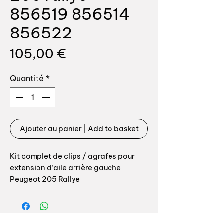
856519 856514
856522
Prix
105,00 €
Quantité
*
Ajouter au panier | Add to basket
Kit complet de clips / agrafes pour
extension d’aile arrière gauche
Peugeot 205 Rallye
Idéal pour une restauration à l’origine,
ce kit vous permettra de remplacer