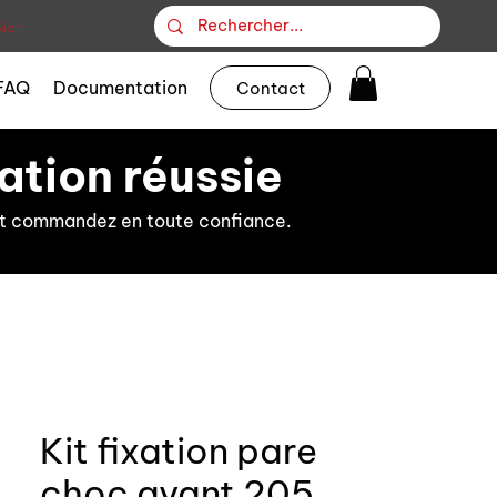
ion
FAQ
Documentation
Contact
ation réussie
s et commandez en toute confiance.
Kit fixation pare
choc avant 205