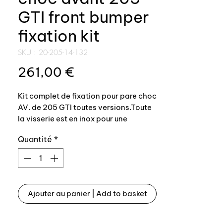
GTI front bumper
fixation kit
SKU : 20-205-14-132
Prix
261,00 €
Kit complet de fixation pour pare choc
AV. de 205 GTI toutes versions.Toute
la visserie est en inox pour une
meilleure tenue dans le temps.
Quantité
*
Véritable volonté de Peugeot de
"copier" la VW Golf 1, une version
sportive GTI est prévue pour le projet
M24, alias la future Peugeot 205.
Avec une stratégie commerciale
Ajouter au panier | Add to basket
étudiée, un engagement sportif au
plus haut niveau mais aussi accessible
au plus grand nombre (groupe B,