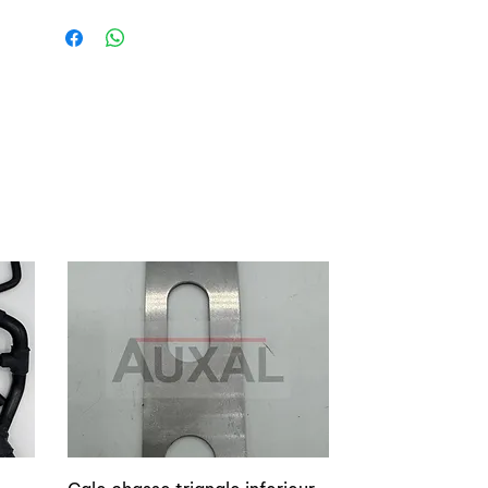
Rallye Raid, formules de promotion),
et surtout des GTI performantes et
homogènes en perpétuelles
évolutions, la 205 GTI va rapidement
détrôner la Golf GTI qui
s'embourgeoise pour son deuxième
acte. De 105 ch en 1984, la 205 GTI ira
jusqu'à 130 ch sur les plus puissantes
et se déclinera en multiples versions
pour coller au mieux à la clientèle
(Rallye, CTI, Gentry…). La petite
lionne va se tailler la part du lion et
devenir LA GTI de référence.
Aujourd'hui encore, 25 ans après sa
sortie, la 205 GTI s'attire la sympathie
de tous et connaît un nouvel
engouement auprès des amateurs.
Auxal vous propose toutes les pièces
nécessaires à l'entretien de votre 205