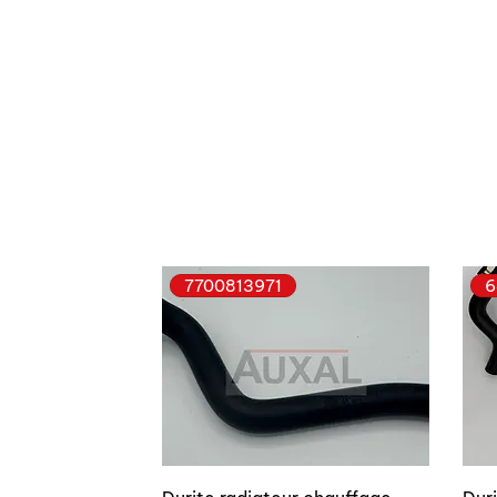
7700813971
6