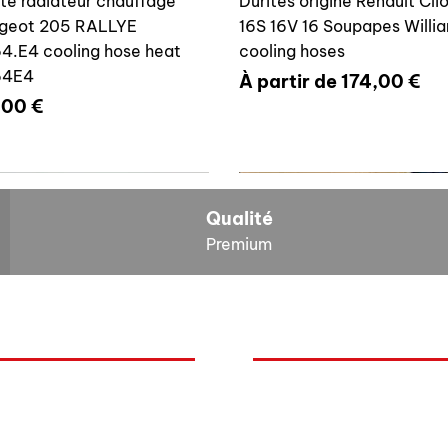
ite radiateur chauffage
Durites origine Renault Cli
geot 205 RALLYE
16S 16V 16 Soupapes Willi
4.E4 cooling hose heat
cooling hoses
64E4
Prix promotionnel
À partir de
174,00 €
x
,00 €
700804636
6464E4
Qualité
Premium
O
NOS BOLIDES
ite vase expansion culasse
Durite radiateur chauffage
quoi Auxal ?
Peugeot
 16S 16V Williams
Peugeot 205 RALLYE 646
Renault
00804636
cooling hose heat 6464A5
mentation
Volkswagen