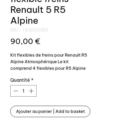
Renault 5 R5
Alpine
SKU : 16-5A-05-002
Prix
90,00 €
Kit flexibles de freins pour Renault R5
Alpine Atmosphérique Le kit
comprend 4 flexibles pour R5 Alpine
atmosphérique R1223 : - 2 flexibles de
Quantité
*
freins AV.- 2 flexibles de freins AR.
Flexible de frein aviation gainé noir ce
qui évite avec les frottement
d'endommager les triangles
etc.Passage au CT sans problème
Ajouter au panier | Add to basket
avec ce type de durites.
———————-