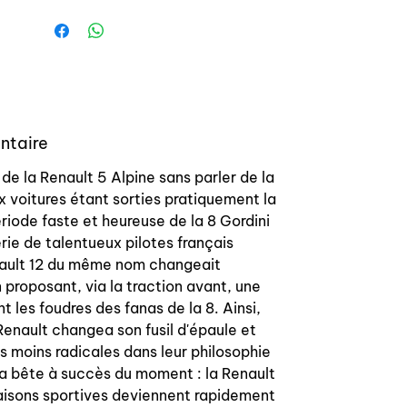
Brake hoses set for Renault 5 Alpine /
Gordini type 1223.The kit include:- 2
front hoses (chassis to front calliper)
- 2 intermediary hoses (rear arm to
chassis)All hoses have black
ntaire
protection than offer an OEM style but
hoses are aviation one with PTFE liner
 de la Renault 5 Alpine sans parler de la
and stainless steel braided.10 years
x voitures étant sorties pratiquement la
warranty.
iode faste et heureuse de la 8 Gordini
rie de talentueux pilotes français
nault 12 du même nom changeait
proposant, via la traction avant, une
nt les foudres des fanas de la 8. Ainsi,
Renault changea son fusil d'épaule et
es moins radicales dans leur philosophie
 la bête à succès du moment : la Renault
naisons sportives deviennent rapidement