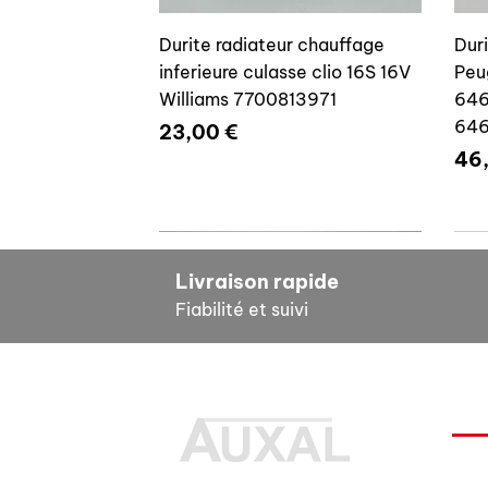
Durite radiateur chauffage
Dur
inferieure culasse clio 16S 16V
Peu
Williams 7700813971
646
64
Prix
23,00 €
Pri
46
7700804635
7
Livraison rapide
Fiabilité et suivi
INF
Durite radiateur chauffage
Cale reglage gache coffre R5
Dur
Pour
inferieure culasse clio 16S 16V
7700533145
clio