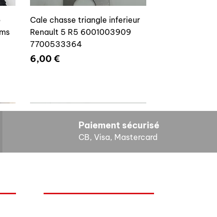
o
Cale chasse triangle inferieur
ams
Renault 5 R5 6001003909
7700533364
Prix
6,00 €
Paiement sécurisé
CB, Visa, Mastercard
HORAIRES D'OUVERTURE
Cales reglage gache coffre R5
Lundi : 14h - 17h
4E4
7700533145