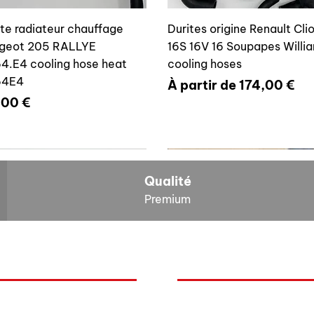
ite radiateur chauffage
Durites origine Renault Cli
geot 205 RALLYE
16S 16V 16 Soupapes Willi
4.E4 cooling hose heat
cooling hoses
64E4
Prix promotionnel
À partir de
174,00 €
x
,00 €
700804636
6464E4
Qualité
Premium
O
NOS BOLIDES
ite vase expansion culasse
Durite radiateur chauffage
quoi Auxal ?
Peugeot
 16S 16V Williams
Peugeot 205 RALLYE 646