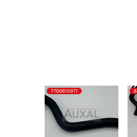
7700813971
6