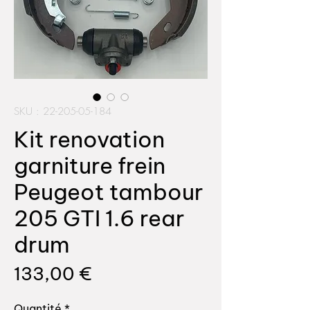
SKU : 22-205-05-184
Kit renovation
garniture frein
Peugeot tambour
205 GTI 1.6 rear
drum
Prix
133,00 €
Quantité
*