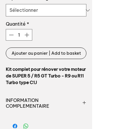
Quantité
*
Ajouter au panier | Add to basket
Kit complet pour rénover votre moteur
de SUPER 5 / R5 GT Turbo - R9 ou R11
Turbo type C1J
Le kit comprend:
INFORMATION
COMPLEMENTAIRE
- Ensemble chemise / piston /
segments x 4
Retrouvez toutes les pièces
- Pochette de joint complète voir
destinées à l'entretien ou la
description sur la page dédiée de la