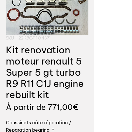
SKU : 22-R5GT-10-437
Kit renovation
moteur renault 5
Super 5 gt turbo
R9 R11 C1J engine
rebuilt kit
Prix
À partir de
771,00€
promotionnel
Coussinets côte réparation /
Reparation bearing
*