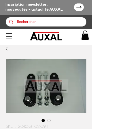
Inscription newsletter :
nouveautés + actualité AUXAL
SKU : 20-R5GT-02-091