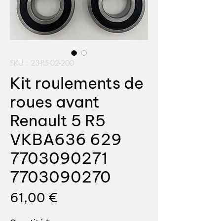
SKU : 23-R5-02-200
Kit roulements de
roues avant
Renault 5 R5
VKBA636 629
7703090271
7703090270
Prix
61,00 €