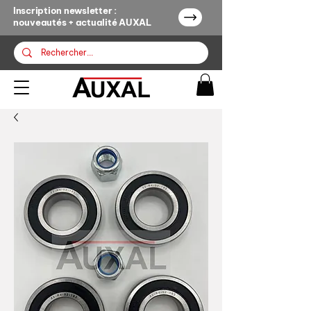
Inscription newsletter :
nouveautés + actualité AUXAL