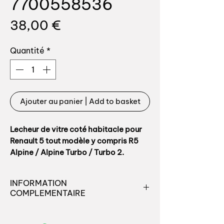
7700558536
Prix
38,00 €
Quantité
*
Ajouter au panier | Add to basket
Lecheur de vitre coté habitacle pour
Renault 5 tout modèle y compris R5
Alpine / Alpine Turbo / Turbo 2.
Livré en longueur de 800mm, cela
INFORMATION
convient donc pour une porte de
COMPLEMENTAIRE
véhicule 2 portes ou 4 portes.
Retrouvez toutes les pièces
Kit de 2 longueurs pour un véhicule 2