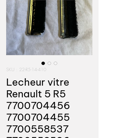
SKU : 22-R5-14-410
Lecheur vitre
Renault 5 R5
7700704456
7700704455
7700558537