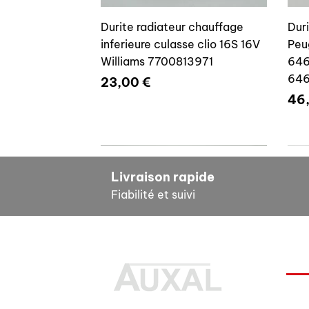
Durite radiateur chauffage
Dur
inferieure culasse clio 16S 16V
Peu
Williams 7700813971
646
64
Prix
23,00 €
Pri
46
7700804635
7
Livraison rapide
Fiabilité et suivi
INF
Durite radiateur chauffage
Cale reglage gache coffre R5
Dur
Pour
inferieure culasse clio 16S 16V
7700533145
clio