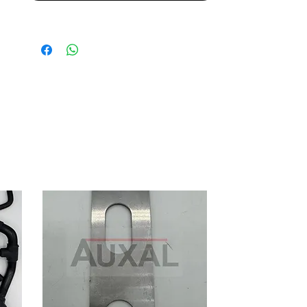
OEM references: 922170 660214
660234 6602 23, left side