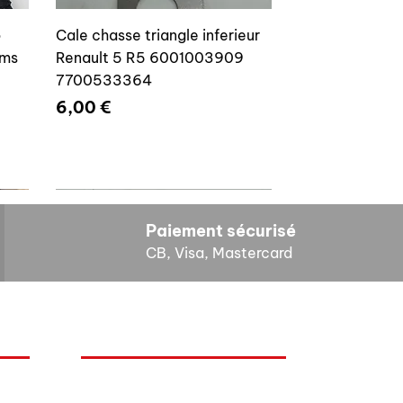
o
Cale chasse triangle inferieur
ams
Renault 5 R5 6001003909
7700533364
Prix
6,00 €
Paiement sécurisé
CB, Visa, Mastercard
HORAIRES D'OUVERTURE
Cales reglage gache coffre R5
Lundi : 14h - 17h
4E4
7700533145
Mardi : 9h - 12h 14h - 17h