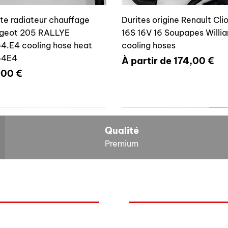
ite radiateur chauffage
Durites origine Renault Cli
geot 205 RALLYE
16S 16V 16 Soupapes Willi
4.E4 cooling hose heat
cooling hoses
64E4
Prix promotionnel
À partir de
174,00 €
x
,00 €
700804636
6464E4
Qualité
Premium
O
NOS BOLIDES
ite vase expansion culasse
Durite radiateur chauffage
quoi Auxal ?
Peugeot
 16S 16V Williams
Peugeot 205 RALLYE 646