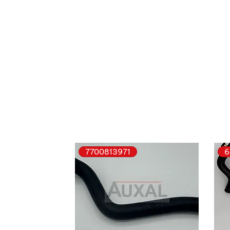
7700813971
6