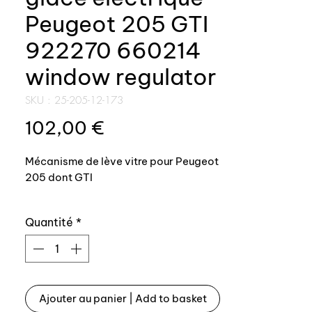
Peugeot 205 GTI
922270 660214
window regulator
SKU : 25-205-12-173
Prix
102,00 €
Mécanisme de lève vitre pour Peugeot
205 dont GTI
Références origine: 922170 660214
Quantité
*
660234 660223, côté gauche
Montage en lieu et place de l’origine
Windows regulator mechanism for
Ajouter au panier | Add to basket
Peugeot 205 include GTI