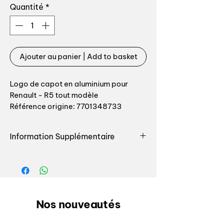
Quantité
*
Ajouter au panier | Add to basket
Logo de capot en aluminium pour
Renault - R5 tout modèle
Référence origine: 7701348733
Pour R5 phase 1 (73 à 1979) avec sigle
de capot en aluminium.
Information Supplémentaire
Nous proposons également le sigle
phase 2 en plastique.
Logo de capot en aluminium pour
Renault - R5 tout modèle Retrouvez
toutes les pièces destinées à la
carrosserie pour votre auto chez
Auxal, nous seulement nous vous
Nos nouveautés
proposons le plus grand choix de