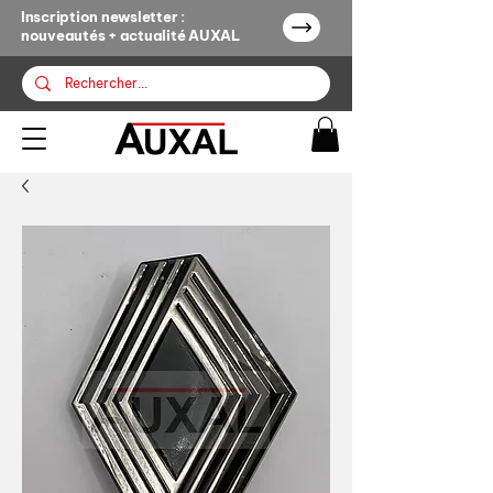
Inscription newsletter :
nouveautés + actualité AUXAL