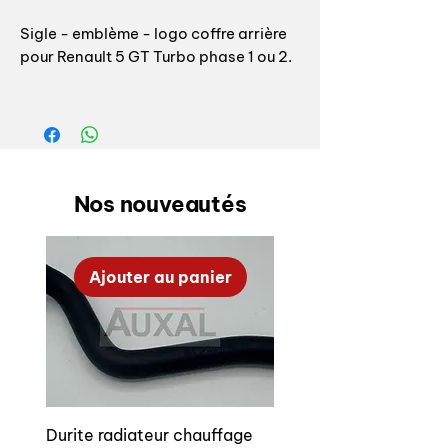
Sigle - emblème - logo coffre arrière
pour Renault 5 GT Turbo phase 1 ou 2.
Fabrication Auxal, conforme à
l’origine et non pas en plastique
comme de nombreuses copies sur le
marché. Montage aisé, avec picots
comme origine.
Nos nouveautés
Référence origine: 77 00769 492
couleur noir
Ajouter au panier
Possibilité d’acheter le logo gt turbo
ou Renault 5 séparément.
Rear boot emblem for Renault 5 GT
Turbo phase 1 or 2 100% OEM
conformity, Auxal manufacturing in
Durite radiateur chauffage
aluminium and not plastic as a lot of