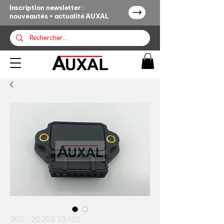
Inscription newsletter :
nouveautés + actualité AUXAL
SKU : 20-205-10-162