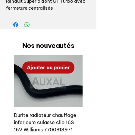
Renault Super 5 dont GT Turbo avec
fermeture centralisée
Référence origine:
7701030064 7701030063
7701033802
Nos nouveautés
7701034489 7701039564
Ajouter au panier
Durite radiateur chauffage
inferieure culasse clio 16S
16V Williams 7700813971