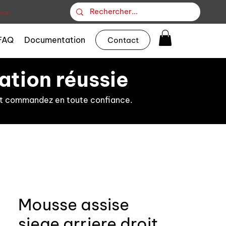
ion
FAQ
Documentation
Contact
ation réussie
s et commandez en toute confiance.
Mousse assise
siege arriere droit