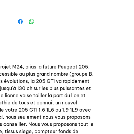
La géométrie est identique à la
mousse d'origine avec les renforts en
toile et métallique comme d'origine
pour éviter l'usure rapide des mousses.
Top qualité! Ne se monte que sur les
sièges arrière de 205 GTI ou similaire
(avec banques 1/2 - 1/2)
Rear right seat foam for Peugeot 205
projet M24, alias la future Peugeot 205.
GTI or CTI
cessible au plus grand nombre (groupe B,
s évolutions, la 205 GTI va rapidement
PU injected foam high density, mold in
usqu'à 130 ch sur les plus puissantes et
an aluminium mold.
 lionne va se tailler la part du lion et
athie de tous et connaît un nouvel
Easy to change, just need to take off
e votre 205 GTI 1.6 1L6 ou 1.9 1L9 avec
your seat fabrics and change the
al, nous seulement nous vous proposons
foam!
s conseiller. Nous vous proposons tout le
ine, tissus siege, compteur fonds de