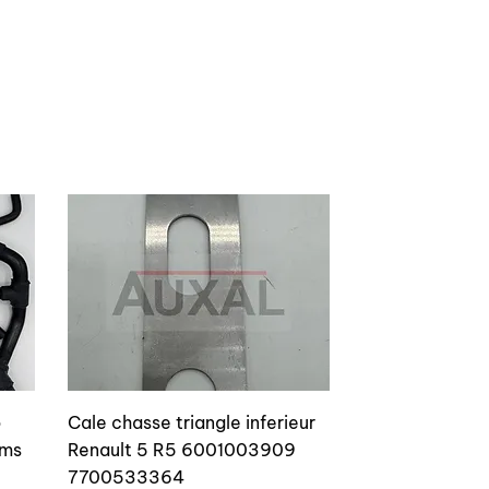
100% OEM conformity, with fabric
and metal insert reinforcement to
obtain a lifetime wear resistance.
o
Cale chasse triangle inferieur
ams
Renault 5 R5 6001003909
7700533364