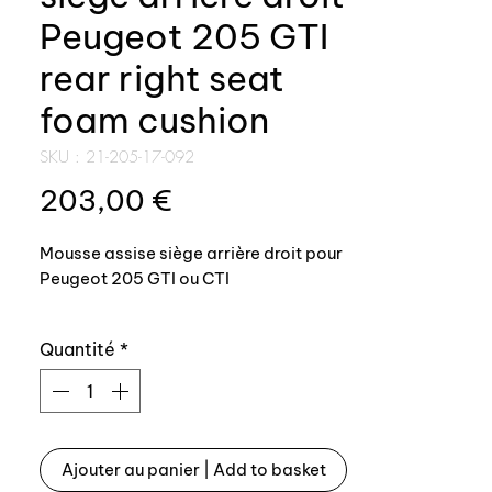
Peugeot 205 GTI
rear right seat
foam cushion
SKU : 21-205-17-092
Prix
203,00 €
Mousse assise siège arrière droit pour
Peugeot 205 GTI ou CTI
Mousse réalisée par injection PU
Quantité
*
haute densité dans moule aluminium.
Remplacement facile, il suffit
simplement d'enlever vos tissus de
sièges d'origine et de remplacer la
mousse.
Ajouter au panier | Add to basket