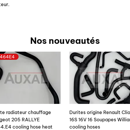
teur.
Nos nouveautés
464E4
ite radiateur chauffage
Durites origine Renault Cli
geot 205 RALLYE
16S 16V 16 Soupapes Willi
4.E4 cooling hose heat
cooling hoses