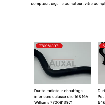
compteur, aiguille compteur, vitre comp
7700813971
6
Durite radiateur chauffage
Dur
inferieure culasse clio 16S 16V
Peu
Williams 7700813971
646