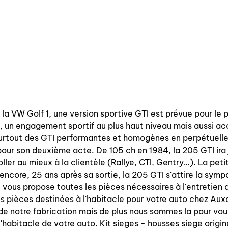
la VW Golf 1, une version sportive GTI est prévue pour le 
 un engagement sportif au plus haut niveau mais aussi ac
 surtout des GTI performantes et homogènes en perpétuelle
our son deuxième acte. De 105 ch en 1984, la 205 GTI ira j
ler au mieux à la clientèle (Rallye, CTI, Gentry…). La petite
encore, 25 ans après sa sortie, la 205 GTI s'attire la symp
ous propose toutes les pièces nécessaires à l'entretien d
 pièces destinées à l'habitacle pour votre auto chez Aux
 de notre fabrication mais de plus nous sommes la pour vou
t l'habitacle de votre auto. Kit sieges - housses siege orig