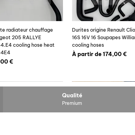
ite radiateur chauffage
Durites origine Renault Cli
geot 205 RALLYE
16S 16V 16 Soupapes Willi
4.E4 cooling hose heat
cooling hoses
64E4
Prix promotionnel
À partir de
174,00 €
x
,00 €
700804636
6464E4
Qualité
Premium
O
NOS BOLIDES