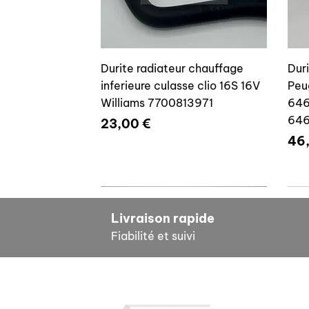
Durite radiateur chauffage
Dur
inferieure culasse clio 16S 16V
Peu
Williams 7700813971
646
64
Prix
23,00 €
Pri
46
7700804635
7
Livraison rapide
Fiabilité et suivi
INF