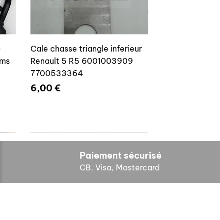
o
Cale chasse triangle inferieur
ams
Renault 5 R5 6001003909
7700533364
Prix
6,00 €
Paiement sécurisé
CB, Visa, Mastercard
HORAIRES D'OUVERTURE