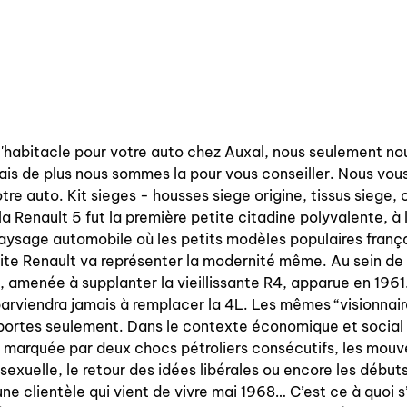
l'habitacle pour votre auto chez Auxal, nous seulement no
ais de plus nous sommes la pour vous conseiller. Nous vous
 votre auto. Kit sieges - housses siege origine, tissus sieg
 Renault 5 fut la première petite citadine polyvalente, à l
paysage automobile où les petits modèles populaires franç
tite Renault va représenter la modernité même. Au sein de
6, amenée à supplanter la vieillissante R4, apparue en 196
arviendra jamais à remplacer la 4L. Les mêmes “visionnaire
ortes seulement. Dans le contexte économique et social p
 marquée par deux chocs pétroliers consécutifs, les mouv
exuelle, le retour des idées libérales ou encore les débuts d
une clientèle qui vient de vivre mai 1968… C’est ce à quoi s