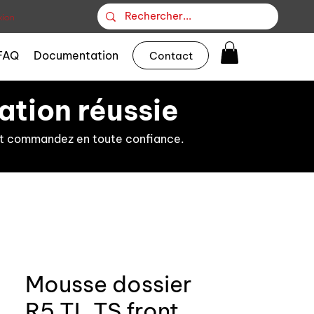
ion
FAQ
Documentation
Contact
ation réussie
s et commandez en toute confiance.
Mousse dossier
R5 TL TS front