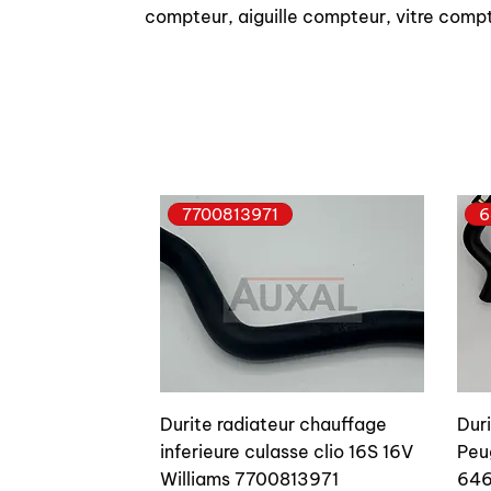
compteur, aiguille compteur, vitre comp
7700813971
6
Durite radiateur chauffage
Dur
inferieure culasse clio 16S 16V
Peu
Williams 7700813971
646