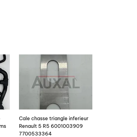
o
Cale chasse triangle inferieur
ams
Renault 5 R5 6001003909
7700533364