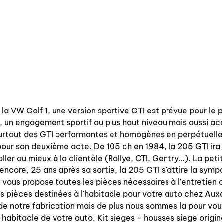
la VW Golf 1, une version sportive GTI est prévue pour le 
 un engagement sportif au plus haut niveau mais aussi ac
 surtout des GTI performantes et homogènes en perpétuelle
our son deuxième acte. De 105 ch en 1984, la 205 GTI ira j
ler au mieux à la clientèle (Rallye, CTI, Gentry…). La petite
encore, 25 ans après sa sortie, la 205 GTI s'attire la symp
ous propose toutes les pièces nécessaires à l'entretien d
 pièces destinées à l'habitacle pour votre auto chez Aux
 de notre fabrication mais de plus nous sommes la pour vou
t l'habitacle de votre auto. Kit sieges - housses siege orig