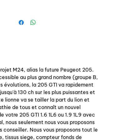
La géométrie est identique à la
mousse d'origine avec les renforts en
toile et métallique comme d'origine
pour éviter l'usure rapide des mousses.
Top qualité! Ne se monte que sur les
sièges arrière de 205 GTI ou similaire
(avec banques 1/2 - 1/2)
Rear left and right back foams set for
Peugeot 205 GTI PU injected foam
projet M24, alias la future Peugeot 205.
high density, mold in an aluminium
cessible au plus grand nombre (groupe B,
mold. Easy to change, just need to
s évolutions, la 205 GTI va rapidement
take off your seat fabrics and change
usqu'à 130 ch sur les plus puissantes et
the foam! 100% OEM conformity, with
 lionne va se tailler la part du lion et
fabric and metal insert reinforcement
athie de tous et connaît un nouvel
to obtain a lifetime wear resistance.
e votre 205 GTI 1.6 1L6 ou 1.9 1L9 avec
al, nous seulement nous vous proposons
s conseiller. Nous vous proposons tout le
ine, tissus siege, compteur fonds de