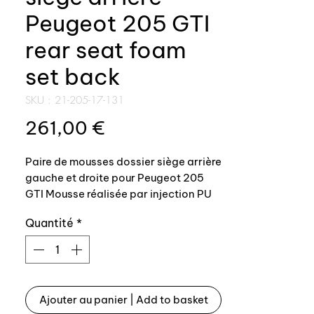
Peugeot 205 GTI
rear seat foam
set back
SKU : 21-205-17-131
Prix
261,00 €
Paire de mousses dossier siège arrière
gauche et droite pour Peugeot 205
GTI Mousse réalisée par injection PU
haute densité dans moule aluminium.
Quantité
*
Remplacement facile, il suffit
simplement d'enlever vos tissus de
sièges d'origine et de remplacer la
mousse.
Ajouter au panier | Add to basket