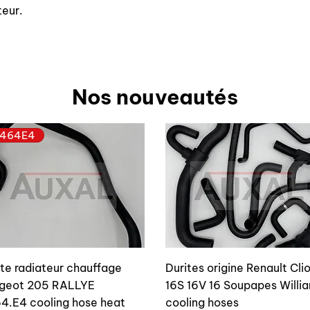
teur.
Nos nouveautés
464E4
ite radiateur chauffage
Durites origine Renault Cli
geot 205 RALLYE
16S 16V 16 Soupapes Willi
4.E4 cooling hose heat
cooling hoses