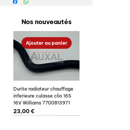
Nos nouveautés
Ajouter au panier
Durite radiateur chauffage
inferieure culasse clio 16S
16V Williams 7700813971
Prix
23,00 €
Ajouter au panier
Ajouter au panier
Ajouter au panier
Ajouter au panier
Ajouter au panier
Ajouter au panier
Ajouter au panier
Ajouter au panier