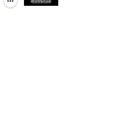
RESTEZ CONECTÉ
HORAIRES D'OUVERTURE
Lundi : 14h - 17h
Mardi : 9h - 12h 14h - 17h
Mercredi : Fermé
Jeudi : 9h - 12h 14h - 17h
Vendredi : 9h - 12h