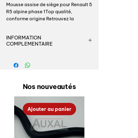
Mousse assise de siège pour Renault 5 
R5 alpine phase 1Top qualité, 
conforme origine Retrouvez la 
fermeté et le confort de vos sièges 
d’origine dans votre R5 alpine grâce à 
INFORMATION
nos mousses neuves.
COMPLEMENTAIRE
Mousse assise de siège pour
Renault 5 R5 alpine phase 1Top
qualité, conforme origine Retrouvez
la fermeté et le confort de vos
sièges d’origine dans votre R5
Nos nouveautés
alpine grâce à nos mousses neuves.
Retrouvez toutes les pièces
destinées à l'habitacle pour votre
Ajouter au panier
auto chez Auxal, nous seulement
nous vous proposons le plus grand
choix de pièces exclusives de notre
fabrication mais de plus nous