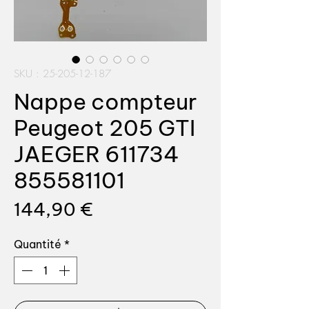
SKU : 25-205-12-187
Nappe compteur
Peugeot 205 GTI
JAEGER 611734
855581101
Prix
144,90 €
Quantité
*