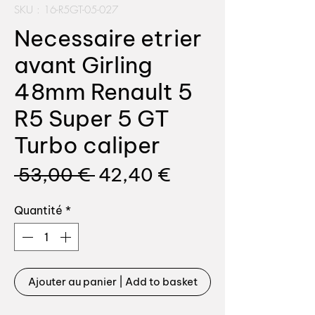
SKU : 16-R5GT-05-027
Necessaire etrier
avant Girling
48mm Renault 5
R5 Super 5 GT
Turbo caliper
Prix
Prix
 53,00 € 
42,40 €
original
promotionnel
Quantité
*
Ajouter au panier | Add to basket