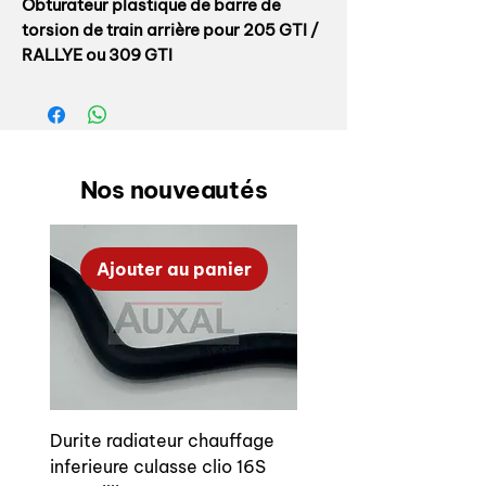
Obturateur plastique de barre de
torsion de train arrière pour 205 GTI /
RALLYE ou 309 GTI
Référence origine: 5179 06 ou 5179.06
Empreinte torx 100% conforme
origine, bouchon souvent cassé ou
Nos nouveautés
absent
Rear drivetrain torsion bar cap for
Ajouter au panier
205 GTI / RALLYE or 309 GTI
OEM reference:5179 06
Durite radiateur chauffage
inferieure culasse clio 16S