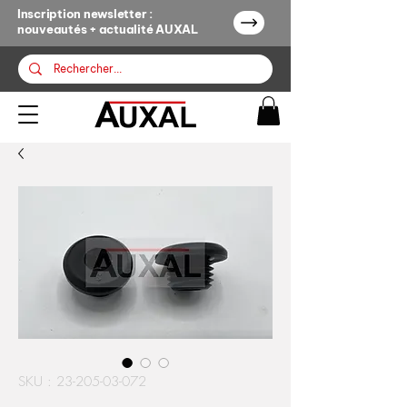
Inscription newsletter :
nouveautés + actualité AUXAL
SKU : 23-205-03-072