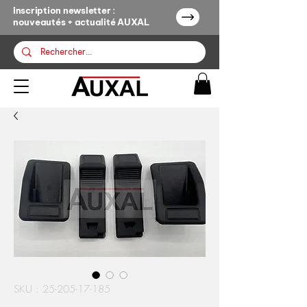
Inscription newsletter :
nouveautés + actualité AUXAL
SKU : 25-205-17-185