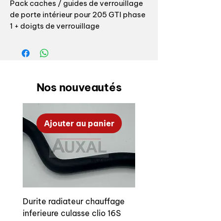
Pack caches / guides de verrouillage
de porte intérieur pour 205 GTI phase
1 + doigts de verrouillage
Références origine: 9162.14 pour le
guide / 9157.73 pour le doigt
Le cache + le doigt se casse au
Nos nouveautés
démontage ce qui rend leur
réutilisation impossible.
Ajouter au panier
Nous proposons aussi ce kit à l'unité
ICI
Genuine O/E Peugeot 205 GTI Phase 1
internal door pin trim / surround
9162.14 + pin 9157.73
Durite radiateur chauffage
Brand New Genuine Item
inferieure culasse clio 16S
Suitable for Phase 1 vehicles only.