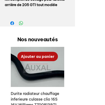
arrière de 205 GTI tout modèle
Kit complet comprenant :
- cartouche colle
- lingette dégraissante
- primaire
Nos nouveautés
- embout spécifique pour application
colle de manière uniforme
- jonc de finition hayon / lunette
Ajouter au panier
arrière
Durite radiateur chauffage
inferieure culasse clio 16S
16V Williams 7700813971