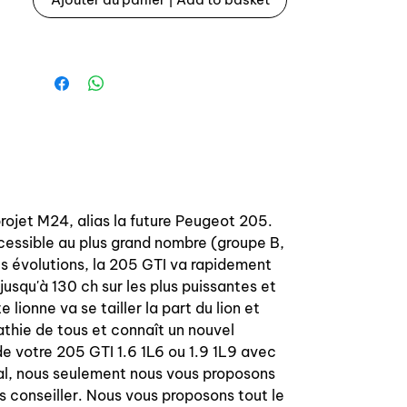
- Mousse assises + dossiers avant x 2
Top qualité, montage aisé et point
très important fabrication 100%
française 🇫🇷Photos détaillées afin
que visualisiez ce que vous allez
recevoir.
Délai livraison pour ce produit: 15 jours
fabrication à la commande.
projet M24, alias la future Peugeot 205.
cessible au plus grand nombre (groupe B,
Complete seat covers set for Peugeot
s évolutions, la 205 GTI va rapidement
205 CTI
usqu'à 130 ch sur les plus puissantes et
 lionne va se tailler la part du lion et
Fabric type « Quartet » without
athie de tous et connaît un nouvel
leather option.
e votre 205 GTI 1.6 1L6 ou 1.9 1L9 avec
al, nous seulement nous vous proposons
Kit include:
s conseiller. Nous vous proposons tout le