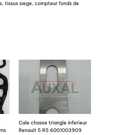
ine, tissus siege, compteur fonds de
- 2 x front seat with cushion and back
rest covers
- 2 x front seat foams set Top quality,
french manufacturing for fabric and
confection Replace your seat covers
We can also supply seat foam
o
Cale chasse triangle inferieur
ams
Renault 5 R5 6001003909