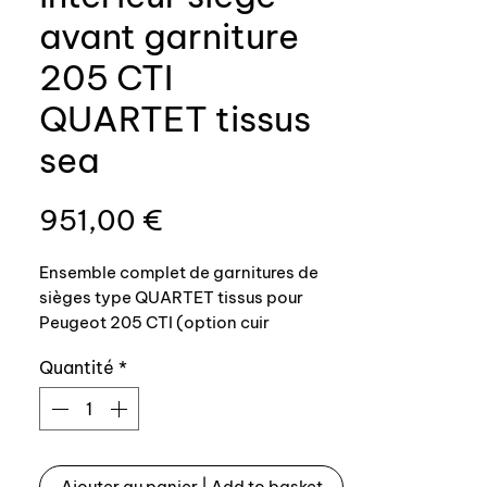
avant garniture
205 CTI
QUARTET tissus
sea
Prix
951,00 €
Ensemble complet de garnitures de
sièges type QUARTET tissus pour
Peugeot 205 CTI (option cuir
disponible également).
Quantité
*
L’ensemble comprend:
- garnitures dossier + assisse sièges
avant x 2
Ajouter au panier | Add to basket