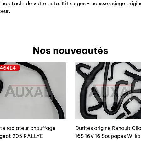
t l'habitacle de votre auto. Kit sieges - housses siege orig
teur.
Nos nouveautés
464E4
ite radiateur chauffage
Durites origine Renault Cli
geot 205 RALLYE
16S 16V 16 Soupapes Willi