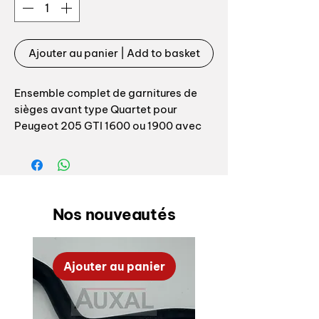
Ajouter au panier | Add to basket
Ensemble complet de garnitures de
sièges avant type Quartet pour
Peugeot 205 GTI 1600 ou 1900 avec
option cuir gris anthracite ou noir (AM
1990), option à choisir lors du
passage de votre commande.
L’ensemble comprend:
Nos nouveautés
- garnitures dossier + assisse sièges
avant x 2
Ajouter au panier
- mousse assise de siège avant x 2
- mousse dossier siège avant x 2