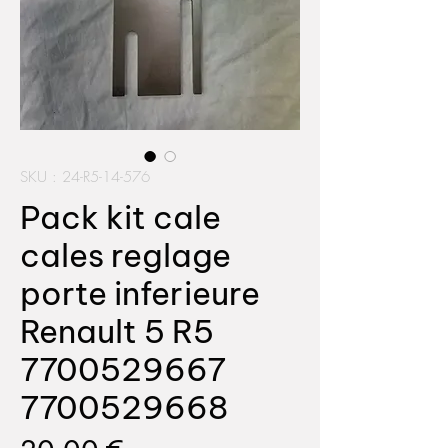
SKU : 24-R5-14-576
Pack kit cale
cales reglage
porte inferieure
Renault 5 R5
7700529667
7700529668