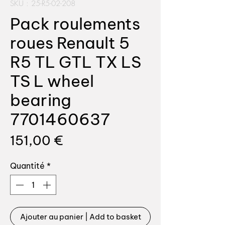
SKU : 25-R5-02-208
Pack roulements
roues Renault 5
R5 TL GTL TX LS
TS L wheel
bearing
7701460637
Prix
151,00 €
Quantité
*
Ajouter au panier | Add to basket