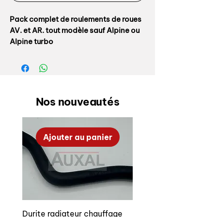
Pack complet de roulements de roues
AV. et AR. tout modèle sauf Alpine ou
Alpine turbo
Référence origine R5:
Avant :
Nos nouveautés
- kit roulements: 7701460637
- roulement intérerieur: 7703090271
- roulement extérieur: 7703090270
Ajouter au panier
Arrière:
- Interieur : 7703090267 x 2
- Extérieur: 7703090266 x 2
- Joint : 7703090266 x 2
- Goupille: 1089030352 x 2
Durite radiateur chauffage