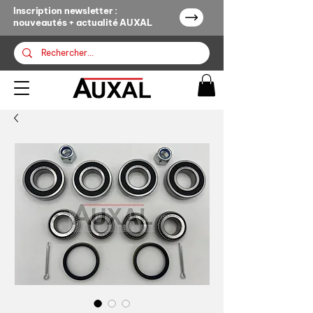
Inscription newsletter :
nouveautés + actualité AUXAL