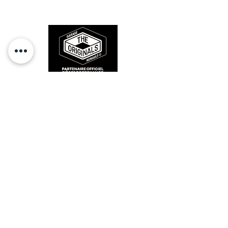
sur la route et revivre les sensations
- rear:
des années 80-90.
- Inner : 7703090267 x 2
- Outer 7703090266 x 2
- Seal : 7703090266 x 2
- Pin : 1089030352 x 2
Deutsch manufacturing, high qulity!
RESTEZ CONECTÉ
Complete set for a car
HORAIRES D'OUVERTURE