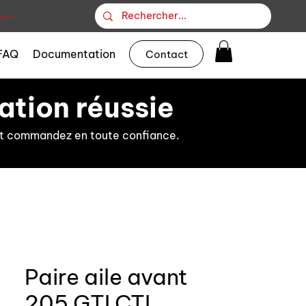
ion
FAQ
Documentation
Contact
ation réussie
s et commandez en toute confiance.
Paire aile avant
205 GTI CTI