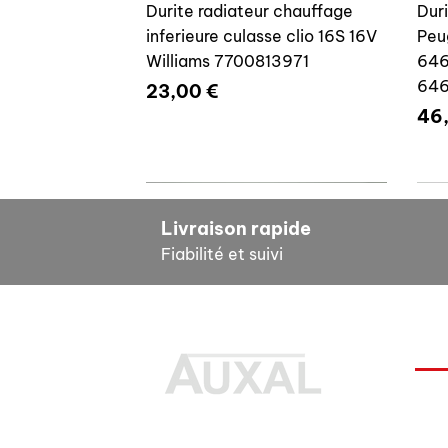
Durite radiateur chauffage
Dur
inferieure culasse clio 16S 16V
Peu
Williams 7700813971
646
64
Prix
23,00 €
Pri
46
7700804635
7
Livraison rapide
Fiabilité et suivi
INF
Durite radiateur chauffage
Cale reglage gache coffre R5
Dur
Pour
inferieure culasse clio 16S 16V
7700533145
clio
Des pièces 100% conformes à
FAQ
Williams 7700804635
77
Prix
6,00 €
l'origine, pour remettre votre