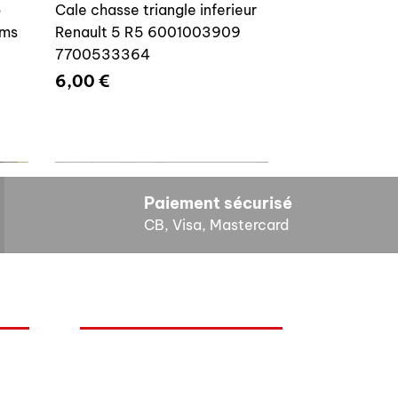
o
Cale chasse triangle inferieur
ams
Renault 5 R5 6001003909
7700533364
Prix
6,00 €
Paiement sécurisé
CB, Visa, Mastercard
HORAIRES D'OUVERTURE
Cales reglage gache coffre R5
Lundi : 14h - 17h
4E4
7700533145
Mardi : 9h - 12h 14h - 17h
Mercredi : Fermé
Prix
8,00 €