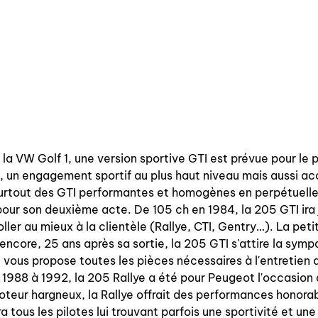
la VW Golf 1, une version sportive GTI est prévue pour le 
 un engagement sportif au plus haut niveau mais aussi ac
 surtout des GTI performantes et homogènes en perpétuelle
our son deuxième acte. De 105 ch en 1984, la 205 GTI ira j
ler au mieux à la clientèle (Rallye, CTI, Gentry…). La petite
encore, 25 ans après sa sortie, la 205 GTI s'attire la symp
ous propose toutes les pièces nécessaires à l'entretien d
88 à 1992, la 205 Rallye a été pour Peugeot l'occasion d
moteur hargneux, la Rallye offrait des performances honor
a tous les pilotes lui trouvant parfois une sportivité et une