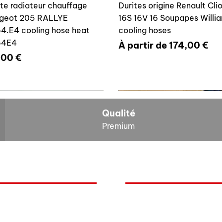
ite radiateur chauffage
Durites origine Renault Cli
geot 205 RALLYE
16S 16V 16 Soupapes Willi
4.E4 cooling hose heat
cooling hoses
64E4
Prix promotionnel
À partir de
174,00 €
x
,00 €
700804636
6464E4
Qualité
Premium
O
NOS BOLIDES
ite vase expansion culasse
Durite radiateur chauffage
quoi Auxal ?
Peugeot
 16S 16V Williams
Peugeot 205 RALLYE 646
Renault
00804636
cooling hose heat 6464A5