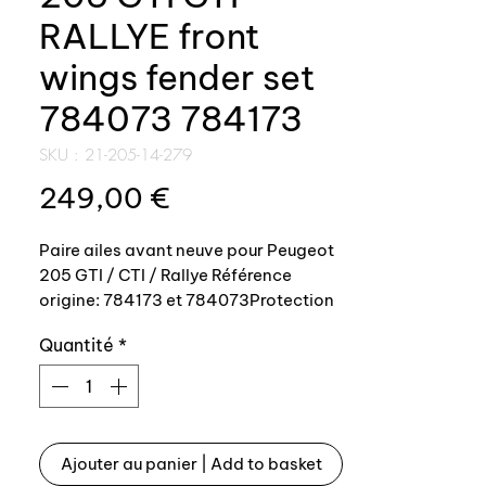
RALLYE front
wings fender set
784073 784173
SKU : 21-205-14-279
Prix
249,00 €
Paire ailes avant neuve pour Peugeot
205 GTI / CTI / Rallye Référence
origine: 784173 et 784073Protection
cataphorèse / poudrage epoxy
Quantité
*
Front set fenders / wings for Peugeot
205 GTI / CTI / RallyeOEM reference:
784173 and 784073cataphoresis
coating protection.
Ajouter au panier | Add to basket