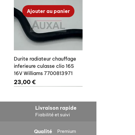
Ajouter au panier
Durite radiateur chauffage
inferieure culasse clio 16S
16V Williams 7700813971
Prix
23,00 €
Ajouter au panier
Ajouter au panier
Ajouter au panier
Ajouter au panier
Ajouter au panier
Ajouter au panier
Ajouter au panier
Ajouter au panier
Livraison rapide
Fiabilité et suivi
Qualité
Premium