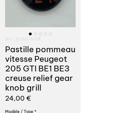
SKU : 22-205-16-028
Pastille pommeau
vitesse Peugeot
205 GTI BE1 BE3
creuse relief gear
knob grill
Prix
24,00 €
Modèle / Type
*