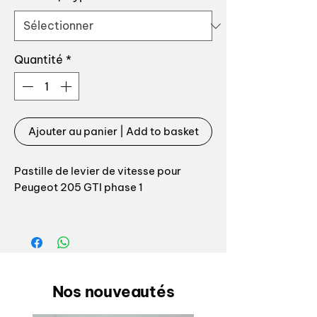
Quantité
*
Ajouter au panier | Add to basket
Pastille de levier de vitesse pour
Peugeot 205 GTI phase 1
GTi 1.6 AM86-89 : boite BE1 marche
arrière en haut à gauche pastille avec
grille creusée
Fabrication Auxal, top qualité
Nos nouveautés