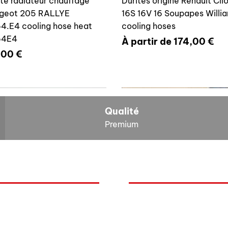
ite radiateur chauffage
Durites origine Renault Cli
geot 205 RALLYE
16S 16V 16 Soupapes Willi
4.E4 cooling hose heat
cooling hoses
64E4
Prix promotionnel
À partir de
174,00 €
x
,00 €
700804636
6464E4
Qualité
Premium
O
NOS BOLIDES
ite vase expansion culasse
Durite radiateur chauffage
quoi Auxal ?
Peugeot
 16S 16V Williams
Peugeot 205 RALLYE 646
Renault
00804636
cooling hose heat 6464A5
mentation
Volkswagen