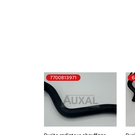
7700813971
6