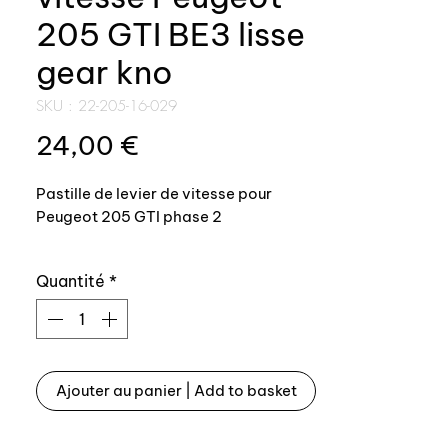
205 GTI BE3 lisse
gear kno
SKU : 22-205-16-029
Prix
24,00 €
Pastille de levier de vitesse pour
Peugeot 205 GTI phase 2
GTi 1.9 AM90-94 : boite BE3 marche
Quantité
*
arrière en bas à droite pastille avec
grille lisse
Fabrication Auxal, top qualité
Ajouter au panier | Add to basket