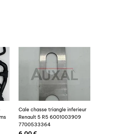
o
Cale chasse triangle inferieur
ams
Renault 5 R5 6001003909
7700533364
Prix
6,00 €