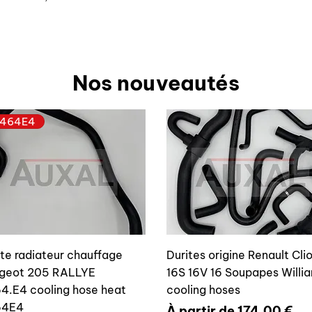
Nos nouveautés
464E4
ite radiateur chauffage
Durites origine Renault Cli
geot 205 RALLYE
16S 16V 16 Soupapes Willi
4.E4 cooling hose heat
cooling hoses
64E4
Prix promotionnel
À partir de
174,00 €