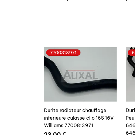
7700813971
6
Durite radiateur chauffage
Dur
inferieure culasse clio 16S 16V
Peu
Williams 7700813971
646
64
Prix
23,00 €