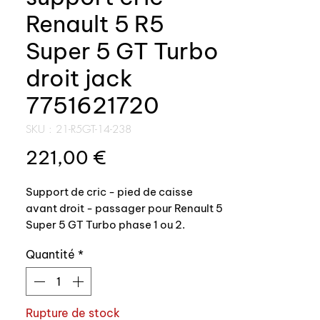
Renault 5 R5
Super 5 GT Turbo
droit jack
7751621720
SKU : 21-R5GT-14-238
Prix
221,00 €
Support de cric - pied de caisse
avant droit - passager pour Renault 5
Super 5 GT Turbo phase 1 ou 2.
Quantité
*
Référence origine: 7751621720
Nous sommes les seuls à proposer ces
pièces avec un traitement anti
Rupture de stock