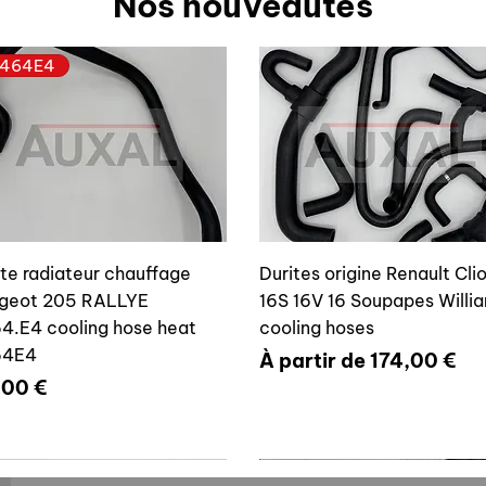
Nos nouveautés
464E4
ite radiateur chauffage
Durites origine Renault Cli
geot 205 RALLYE
16S 16V 16 Soupapes Willi
4.E4 cooling hose heat
cooling hoses
64E4
Prix promotionnel
À partir de
174,00 €
x
,00 €
700804636
6464E4