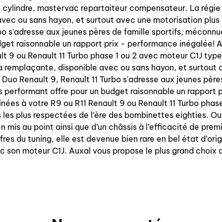
tre cylindre, mastervac repartaiteur compensateur. La régie
vec ou sans hayon, et surtout avec une motorisation plus mu
rbo s'adresse aux jeunes pères de famille sportifs, mécon
udget raisonnable un rapport prix - performance inégalée!
ult 9 ou Renault 11 Turbo phase 1 ou 2 avec moteur C1J ty
sa remplaçante, disponible avec ou sans hayon, et surtout
 le Duo Renault 9, Renault 11 Turbo s'adresse aux jeunes pèr
s performant offre pour un budget raisonnable un rapport 
nées à votre R9 ou R11 Renault 9 ou Renault 11 Turbo phas
les plus respectées de l’ère des bombinettes eighties. Ou
n mis au point ainsi que d’un châssis à l’efficacité de pre
res du tuning, elle est devenue bien rare en bel état d’orig
c son moteur C1J. Auxal vous propose le plus grand choix 