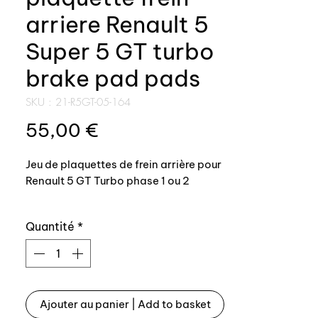
arriere Renault 5
Super 5 GT turbo
brake pad pads
SKU : 21-R5GT-05-164
Prix
55,00 €
Jeu de plaquettes de frein arrière pour
Renault 5 GT Turbo phase 1 ou 2
Marque: TRW ou Brembo
Quantité
*
Qualité: identique origine, produit
idéal pour remplacer vos plaquettes
en montant des plaquettes 100%
conforme origine
Ajouter au panier | Add to basket