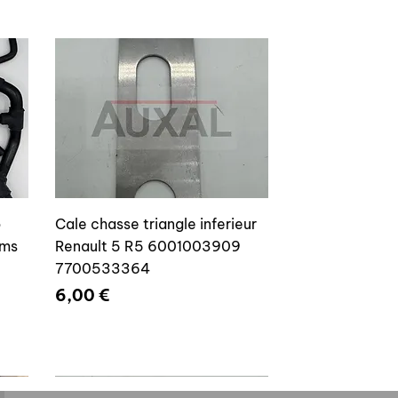
o
Cale chasse triangle inferieur
ams
Renault 5 R5 6001003909
7700533364
Prix
6,00 €