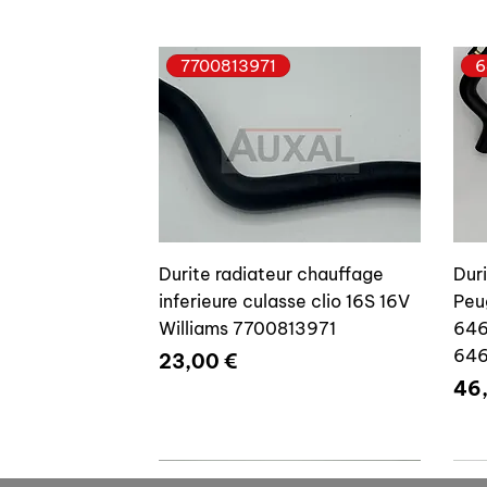
7700813971
6
Durite radiateur chauffage
Dur
inferieure culasse clio 16S 16V
Peu
Williams 7700813971
646
64
Prix
23,00 €
Pri
46
7700804635
7