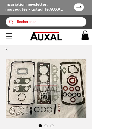
Inscription newsletter :
nouveautés + actualité AUXAL