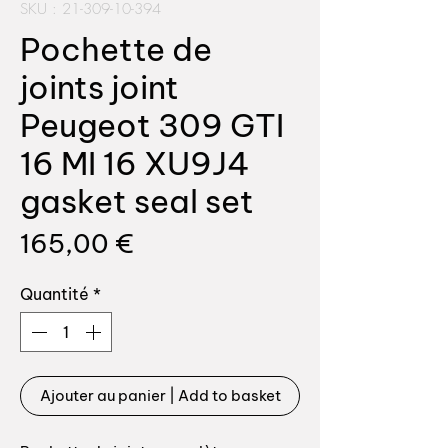
SKU : 21-309-10-394
Pochette de
joints joint
Peugeot 309 GTI
16 MI 16 XU9J4
gasket seal set
Prix
165,00 €
Quantité
*
Ajouter au panier | Add to basket