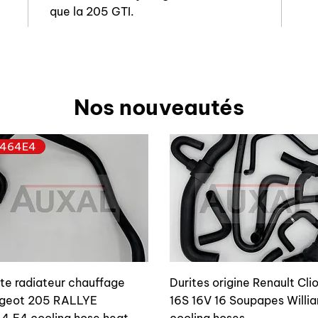
que la 205 GTI.
Nos nouveautés
464E4
ite radiateur chauffage
Durites origine Renault Cli
geot 205 RALLYE
16S 16V 16 Soupapes Willi
4.E4 cooling hose heat
cooling hoses