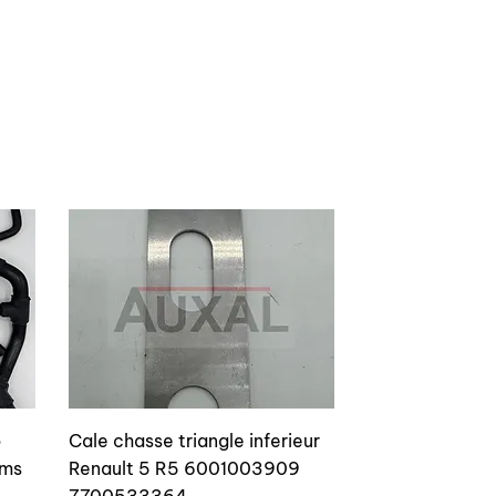
o
Cale chasse triangle inferieur
ams
Renault 5 R5 6001003909
7700533364