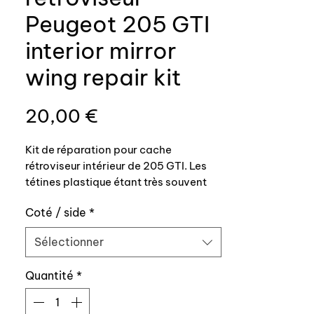
Peugeot 205 GTI
interior mirror
wing repair kit
Prix
20,00 €
Kit de réparation pour cache
rétroviseur intérieur de 205 GTI. Les
tétines plastique étant très souvent
cassées, nous vous proposons ici un
Coté / side
*
kit vous permettant de réparer votre
cache.
Sélectionner
Nous préconisons l’utilisation d’une
Quantité
*
colle epoxy bi-composants pour le
collage.