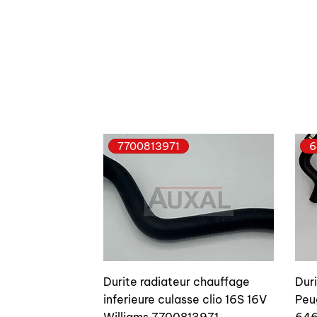
7700813971
6
Durite radiateur chauffage
Dur
inferieure culasse clio 16S 16V
Peu
Williams 7700813971
646