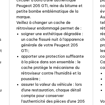
circuler à bord d’une authentique
pl
Peugeot 205 GTI, reine du bitume et
co
petite bombe emblématique de la
év
marque.
Au
Veillez à changer un cache de
te
rétroviseur endommagé permet de :
ré
soigner une esthétique dégradée :
ré
s
un cache fissuré nuit à l’apparence
ch
générale de votre Peugeot 205
pr
nt
GTI ;
le
apporter une protection suffisante
co
u
à la pièce dans son ensemble : le
Ca
cache protège le mécanisme du
ca
rétroviseur contre l’humidité et la
poussière ;
assurer la valeur du véhicule : lors
u
d’une restauration, chaque détail
compte pour conserver
l’authenticité des pièces d’une 205
Vo