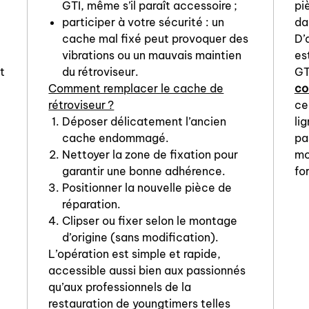
GTI, même s’il paraît accessoire ;
pi
e
participer à votre sécurité : un
da
cache mal fixé peut provoquer des
D’
vibrations ou un mauvais maintien
es
t
du rétroviseur.
GT
Comment remplacer le cache de
co
rétroviseur ?
ce
Déposer délicatement l’ancien
li
cache endommagé.
pa
Nettoyer la zone de fixation pour
mo
garantir une bonne adhérence.
fo
Positionner la nouvelle pièce de
réparation.
Clipser ou fixer selon le montage
d’origine (sans modification).
L’opération est simple et rapide,
accessible aussi bien aux passionnés
qu’aux professionnels de la
restauration de youngtimers telles