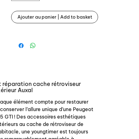
Inner wings mirrors repair kit for
Ajouter au panier | Add to basket
Peugeot 205 GTI
t réparation cache rétroviseur
térieur Auxal
aque élément compte pour restaurer
 conserver l’allure unique d’une Peugeot
5 GTI ! Des accessoires esthétiques
térieurs au cache de rétroviseur de
habitacle, une youngtimer est toujours