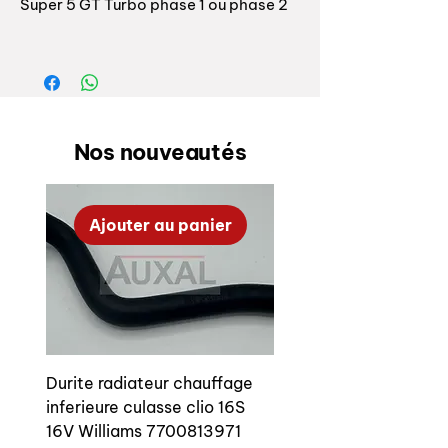
Super 5 GT Turbo phase 1 ou phase 2
Entre durites de coiffe de carburateur
et durite de régulateur d'essence /
pied de carburateur
Référence origine: 7705030085
Nos nouveautés
Ajouter au panier
Durite radiateur chauffage
inferieure culasse clio 16S
16V Williams 7700813971