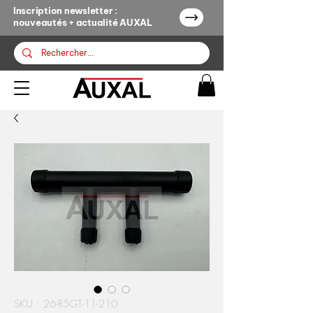
Inscription newsletter :
nouveautés + actualité AUXAL
SKU : 26-R5GT-11-210