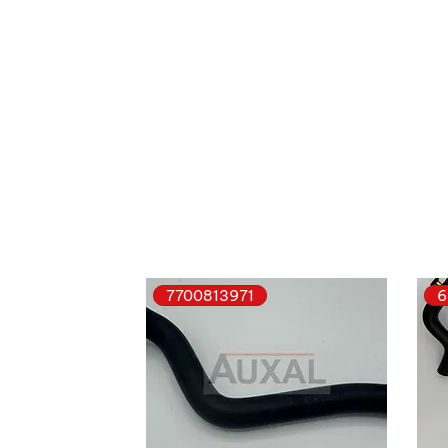
7700813971
6