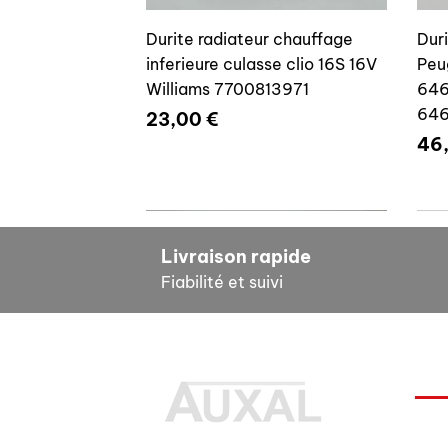
Durite radiateur chauffage
Dur
inferieure culasse clio 16S 16V
Peu
Williams 7700813971
646
64
Prix
23,00 €
Pri
46
7700804635
7
Livraison rapide
Fiabilité et suivi
INF
Durite radiateur chauffage
Cale reglage gache coffre R5
Dur
Pour
inferieure culasse clio 16S 16V
7700533145
clio