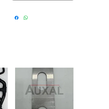
renault-5-r5-super-5-gt-turbo-
6001007416
OEM Renault 5 Super 5 R5 GT Turbo
vapor engine T connector
OEM reference: 6001001468