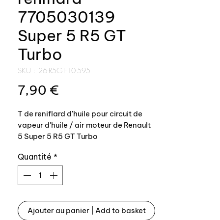
7705030139
Super 5 R5 GT
Turbo
SKU : 26-R5GT-10-595
Prix
7,90 €
T de reniflard d'huile pour circuit de
vapeur d'huile / air moteur de Renault
5 Super 5 R5 GT Turbo
Quantité
*
Référence origine: 7705030139
Un ajutage est monté à l'intérieur,
6001007416, nous le proposons
également:
https://www.auxal.fr/pag
Ajouter au panier | Add to basket
e-d-articles/ajutage-calibreur-