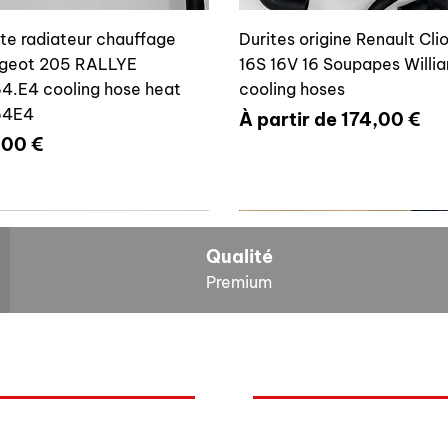
ite radiateur chauffage
Durites origine Renault Cli
geot 205 RALLYE
16S 16V 16 Soupapes Willi
4.E4 cooling hose heat
cooling hoses
64E4
Prix promotionnel
À partir de
174,00 €
x
,00 €
700804636
6464E4
Qualité
Premium
O
NOS BOLIDES
ite vase expansion culasse
Durite radiateur chauffage
quoi Auxal ?
Peugeot
 16S 16V Williams
Peugeot 205 RALLYE 646