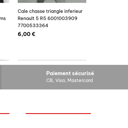
o
Cale chasse triangle inferieur
ams
Renault 5 R5 6001003909
7700533364
Prix
6,00 €
Paiement sécurisé
CB, Visa, Mastercard
HORAIRES D'OUVERTURE
Cales reglage gache coffre R5
Lundi : 14h - 17h
4E4
7700533145
Mardi : 9h - 12h 14h - 17h