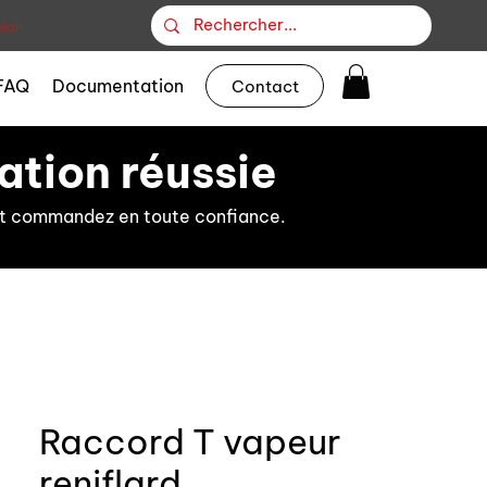
ion
FAQ
Documentation
Contact
ation réussie
s et commandez en toute confiance.
Raccord T vapeur
reniflard