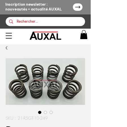
Inscription newsletter :
nouveautés + actualité AUXAL
SKU : 21-R5GT-10-249